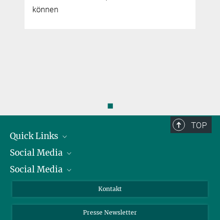
◼
TOP
Quick Links
Social Media
Präsident
Social Media
Zahlen und Fakten
Bluesky
Jahresbericht
Mastodon
Facebook
Kontakt
Einkauf
LinkedIn
Instagram
Presse Newsletter
Meldestelle Fehlverhalten
TikTok
YouTube