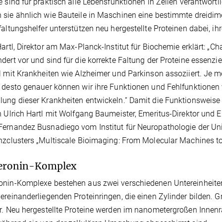
e sind für praktisch alle Lebensfunktionen in Zellen verantwort
sie ähnlich wie Bauteile in Maschinen eine bestimmte dreidim
faltungshelfer unterstützen neu hergestellte Proteinen dabei, i
Hartl, Direktor am Max-Planck-Institut für Biochemie erklärt: 
dert vor und sind für die korrekte Faltung der Proteine essenzie
l mit Krankheiten wie Alzheimer und Parkinson assoziiert. Je m
 desto genauer können wir ihre Funktionen und Fehlfunktionen 
ung dieser Krankheiten entwickeln.“ Damit die Funktionsweise
h Ulrich Hartl mit Wolfgang Baumeister, Emeritus-Direktor und 
ernandez Busnadiego vom Institut für Neuropathologie der Uni
nzclusters „Multiscale Bioimaging: From Molecular Machines to 
eronin-Komplex
nin-Komplexe bestehen aus zwei verschiedenen Untereinheiten
ereinanderliegenden Proteinringen, die einen Zylinder bilden. G
r. Neu hergestellte Proteine werden im nanometergroßen Inne