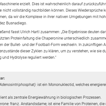
Maschinerie erzielt. Dies ist wahrscheinlich darauf zurückzufüh
le nicht vollständig nachbilden können. Dieses Wiedersprüche 
en, da wir die Komplexe in ihrer nativen Umgebungen mit hohe
dez Busnadiego.
eßend fasst Ulrich Hartl zusammen: „Die Ergebnisse deuten dara
ützten Proteinfaltung die Chaperonine unterschiedlich zusamm
n der Bullet- und der Football-Form wechseln. In zukünftigen A
nzustände dieser Zyklen zu klären, um zu verstehen, wie sie 
 und Hydrolyse reguliert werden.“
ar:
Adenosintriphosphat):
ist ein Mononukleotid, welches energier
ient als zentrale Energiewährung in biologischen Prozessen.
erone:
franz. Anstandsdame; ist eine
Familie von Proteinen, die 