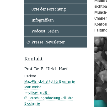
Mithilf
sichtb
Orte der Forschung
Münche
Chaper
Infografiken
Konfor
Faltun
Podcast-Serien
Presse-Newsletter
Kontakt
Prof. Dr. F.-Ulrich Hartl
Direktor
Max-Planck-Institut für Biochemie,
Martinsried
office-hartl@...
Forschungsabteilung Zelluläre
Biochemie