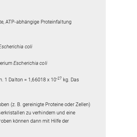
te, ATP-abhängige Proteinfaltung
Escherichia coli
terium
Escherichia coli
-27
n. 1 Dalton = 1,66018 x 10
kg. Das
oben (z. B. gereinigte Proteine oder Zellen)
rkristallen zu verhindern und eine
roben können dann mit Hilfe der