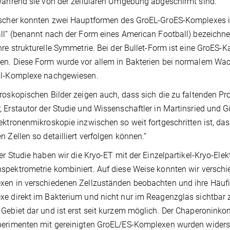
während sie von der zellulären Umgebung abgeschirmt sind.
scher konnten zwei Hauptformen des GroEL-GroES-Komplexes in 
ll“ (benannt nach der Form eines American Football) bezeichn
hre strukturelle Symmetrie. Bei der Bullet-Form ist eine GroES-
en. Diese Form wurde vor allem in Bakterien bei normalem Wa
ll-Komplexe nachgewiesen.
roskopischen Bilder zeigen auch, dass sich die zu faltenden P
 Erstautor der Studie und Wissenschaftler in Martinsried und Gött
ektronenmikroskopie inzwischen so weit fortgeschritten ist, das
n Zellen so detailliert verfolgen können.“
ser Studie haben wir die Kryo-ET mit der Einzelpartikel-Kryo-El
pektrometrie kombiniert. Auf diese Weise konnten wir versch
en in verschiedenen Zellzuständen beobachten und ihre Häufig
e direkt im Bakterium und nicht nur im Reagenzglas sichtbar zu
Gebiet dar und ist erst seit kurzem möglich. Der Chaperoninkom
erimenten mit gereinigten GroEL/ES-Komplexen wurden widersp