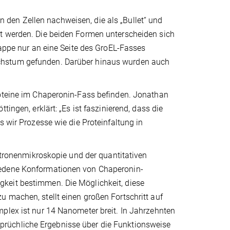
den Zellen nachweisen, die als „Bullet“ und
et werden. Die beiden Formen unterscheiden sich
Kappe nur an eine Seite des GroEL-Fasses
chstum gefunden. Darüber hinaus wurden auch
roteine im Chaperonin-Fass befinden. Jonathan
ingen, erklärt: „Es ist faszinierend, dass die
s wir Prozesse wie die Proteinfaltung in
ektronenmikroskopie und der quantitativen
iedene Konformationen von Chaperonin-
keit bestimmen. Die Möglichkeit, diese
 machen, stellt einen großen Fortschritt auf
plex ist nur 14 Nanometer breit. In Jahrzehnten
rüchliche Ergebnisse über die Funktionsweise