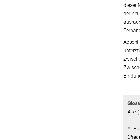
dieser 
der Zel
ausräum
Fernan
Abschli
unterst
zwische
Zwische
Bindung
Gloss
ATP (
ATP d
Chap