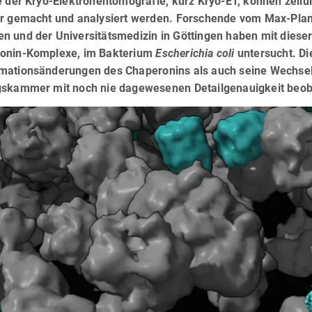
e der Kryo-Elektronentomografie, kurz Kryo-ET, können zellu
ar gemacht und analysiert werden. Forschende vom Max-Planck
n und der Universitätsmedizin in Göttingen haben mit dieser
onin-Komplexe, im Bakterium
Escherichia coli
untersucht. D
mationsänderungen des Chaperonins als auch seine Wechselw
gskammer mit noch nie dagewesenen Detailgenauigkeit beob