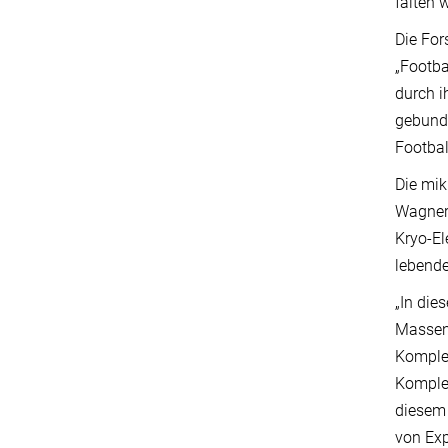
falten 
Die For
„Footba
durch i
gebund
Footba
Die mik
Wagner,
Kryo-El
lebende
„In die
Massens
Komplex
Komplex
diesem 
von Exp