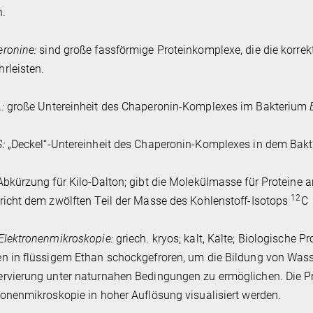
n.
ronine:
sind große fassförmige Proteinkomplexe, die die korrek
rleisten.
L:
große Untereinheit des Chaperonin-Komplexes im Bakterium
S:
„Deckel“-Untereinheit des Chaperonin-Komplexes in dem Bak
Abkürzung für Kilo-Dalton; gibt die Molekülmasse für Proteine a
12
richt dem zwölften Teil der Masse des Kohlenstoff-Isotops
C
Elektronenmikroskopie:
griech. kryos; kalt, Kälte; Biologische Pr
n in flüssigem Ethan schockgefroren, um die Bildung von Wasse
rvierung unter naturnahen Bedingungen zu ermöglichen. Die P
ronenmikroskopie in hoher Auflösung visualisiert werden.