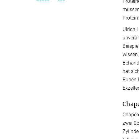
Protein
müssen 
Protein
Ulrich 
unverän
Beispie
wissen,
Behandl
hat sic
Rubén F
Exzelle
Chap
Chapero
zwei üb
Zylinde