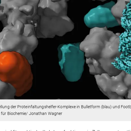
llung der Proteinfaltungshelfer-Komplexe in Bulletform (blau) und Footba
 für Biochemie/ Jonathan Wagner