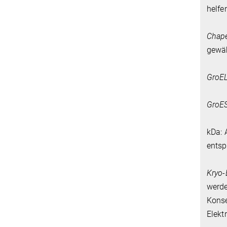
helfe
Chape
gewäh
GroE
GroE
kDa: 
entsp
Kryo-
werde
Konse
Elekt