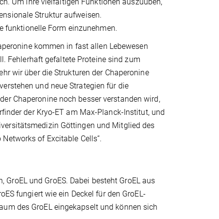
lich. Um ihre vielfältigen Funktionen auszuüben,
ensionale Struktur aufweisen.
hre funktionelle Form einzunehmen.
„Chaperonine kommen in fast allen Lebewesen
ll. Fehlerhaft gefaltete Proteine sind zum
ehr wir über die Strukturen der Chaperonine
verstehen und neue Strategien für die
 der Chaperonine noch besser verstanden wird,
Erfinder der Kryo-ET am Max-Planck-Institut, und
versitätsmedizin Göttingen und Mitglied des
Networks of Excitable Cells“.
, GroEL und GroES. Dabei besteht GroEL aus
roES fungiert wie ein Deckel für den GroEL-
nraum des GroEL eingekapselt und können sich