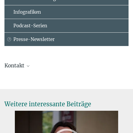
Infografiken
Podcast-Serien
Presse-Newsletter
Kontakt
Sándor Fülöp
Referent für Presse- und Öffentlichkeitsarbeit
Max-Planck-Institut für molekulare Genetik, Berlin
+49 30 8413-1160
Weitere interessante Beiträge
fueloep@...