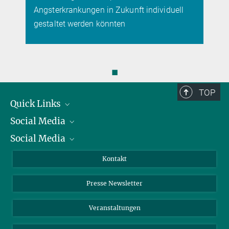
Angsterkrankungen in Zukunft individuell
gestaltet werden könnten
◼
TOP
Quick Links
Social Media
Präsident
Social Media
Zahlen und Fakten
Bluesky
Jahresbericht
Mastodon
Facebook
Kontakt
Einkauf
LinkedIn
Instagram
Presse Newsletter
Meldestelle Fehlverhalten
TikTok
YouTube
Netiquette
Veranstaltungen