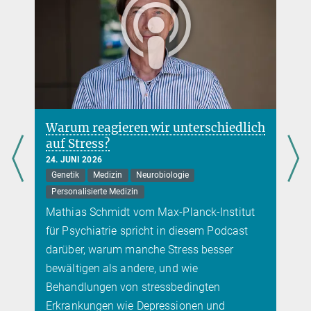
Warum reagieren wir unterschiedlich
auf Stress?
24. JUNI 2026
Genetik
Medizin
Neurobiologie
Personalisierte Medizin
Mathias Schmidt vom Max-Planck-Institut
für Psychiatrie spricht in diesem Podcast
darüber, warum manche Stress besser
bewältigen als andere, und wie
Behandlungen von stressbedingten
Erkrankungen wie Depressionen und