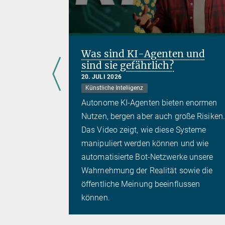
ndung
Was sind KI-Agenten und
h
sind sie gefährlich?
20. JULI 2026
Künstliche Intelligenz
Autonome KI-Agenten bieten enormen
entwickler
Nutzen, bergen aber auch große Risiken.
Meshcapade
Das Video zeigt, wie diese Systeme
im
manipuliert werden können und wie
ey
automatisierte Bot-Netzwerke unsere
Wahrnehmung der Realität sowie die
öffentliche Meinung beeinflussen
können.