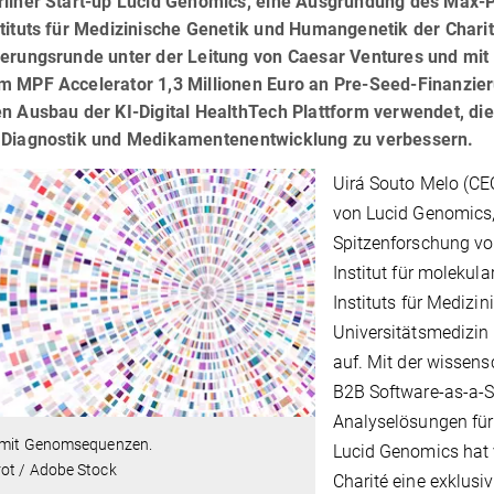
rliner Start-up Lucid Genomics, eine Ausgründung des Max-Pl
tituts für Medizinische Genetik und Humangenetik der Charité 
ierungsrunde unter der Leitung von Caesar Ventures und mit 
m MPF Accelerator 1,3 Millionen Euro an Pre-Seed-Finanzier
n Ausbau der KI-Digital HealthTech Plattform verwendet, die
 Diagnostik und Medikamentenentwicklung zu verbessern.
Uirá Souto Melo (CE
von Lucid Genomics,
Spitzenforschung vo
Institut für molekul
Instituts für Medizin
Universitätsmedizin 
auf. Mit der wissensc
B2B Software-as-a-S
Analyselösungen für
 mit Genomsequenzen.
Lucid Genomics hat 
rot / Adobe Stock
Charité eine exklusi