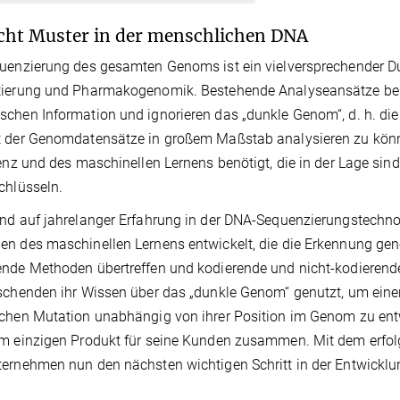
cht Muster in der menschlichen DNA
uenzierung des gesamten Genoms ist ein vielversprechender Du
tierung und Pharmakogenomik. Bestehende Analyseansätze berü
chen Information und ignorieren das „dunkle Genom“, d. h. die
t der Genomdatensätze in großem Maßstab analysieren zu kön
genz und des maschinellen Lernens benötigt, die in der Lage si
chlüsseln.
nd auf jahrelanger Erfahrung in der DNA-Sequenzierungstechn
n des maschinellen Lernens entwickelt, die die Erkennung gene
nde Methoden übertreffen und kodierende und nicht-kodierende
schenden ihr Wissen über das „dunkle Genom“ genutzt, um einen
chen Mutation unabhängig von ihrer Position im Genom zu ent
m einzigen Produkt für seine Kunden zusammen. Mit dem erfol
ernehmen nun den nächsten wichtigen Schritt in der Entwicklun