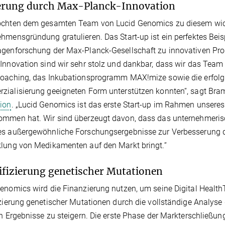
erung durch Max-Planck-Innovation
chten dem gesamten Team von Lucid Genomics zu diesem wichti
hmensgründung gratulieren. Das Start-up ist ein perfektes Beisp
genforschung der Max-Planck-Gesellschaft zu innovativen Pro
Innovation sind wir sehr stolz und dankbar, dass wir das Team 
oaching, das Inkubationsprogramm MAX!mize sowie die erfolgrei
ialisierung geeigneten Form unterstützen konnten“, sagt Bra
ion
. „Lucid Genomics ist das erste Start-up im Rahmen unsere
mmen hat. Wir sind überzeugt davon, dass das unternehmerisc
es außergewöhnliche Forschungsergebnisse zur Verbesserung d
lung von Medikamenten auf den Markt bringt.“
ifizierung genetischer Mutationen
enomics wird die Finanzierung nutzen, um seine Digital Health
izierung genetischer Mutationen durch die vollständige Analys
en Ergebnisse zu steigern. Die erste Phase der Markterschließun