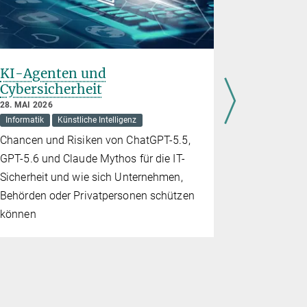
KI-Agenten und
Mensch 
Cybersicherheit
21. MAI 2026
Künstliche In
28. MAI 2026
Informatik
Künstliche Intelligenz
Wie Inhalt
Chancen und Risiken von ChatGPT-5.5,
unsere Wa
GPT-5.6 und Claude Mythos für die IT-
prägen
Sicherheit und wie sich Unternehmen,
Behörden oder Privatpersonen schützen
können