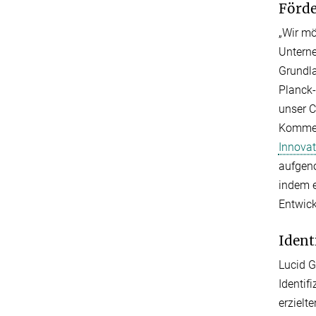
Förd
„Wir mö
Unterne
Grundla
Planck-
unser C
Kommerz
Innovat
aufgeno
indem 
Entwick
Ident
Lucid G
Identif
erzielt