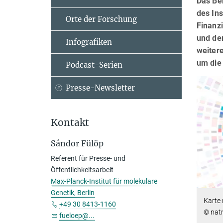
Das Be
des Ins
Orte der Forschung
Finanz
und de
Infografiken
weitere
um die
Podcast-Serien
Presse-Newsletter
Kontakt
Sándor Fülöp
Referent für Presse- und
Öffentlichkeitsarbeit
Max-Planck-Institut für molekulare
Genetik, Berlin
Karte
+49 30 8413-1160
© nat
fueloep@...