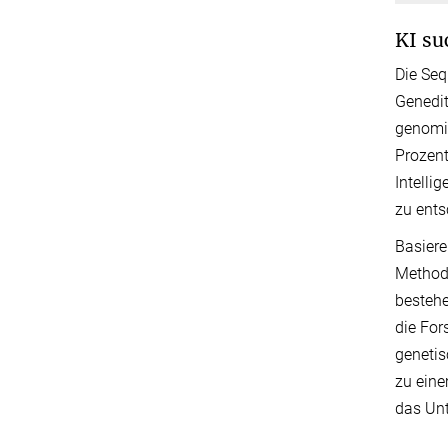
KI su
Die Seq
Genedi
genomis
Prozen
Intelli
zu ents
Basiere
Methode
bestehe
die For
genetis
zu eine
das Unt