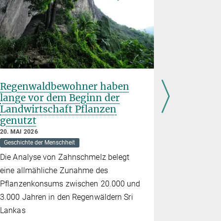
Regenwaldbewohner haben
Leben u
lange vor dem Beginn der
Mitteleu
Landwirtschaft Pflanzen
Bronzez
genutzt
2. MÄRZ 2026
Geschichte d
20. MAI 2026
Geschichte der Menschheit
Ein intern
Die Analyse von Zahnschmelz belegt
rekonstruie
eine allmähliche Zunahme des
Veränderun
Pflanzenkonsums zwischen 20.000 und
3.000 Jahren in den Regenwäldern Sri
Lankas