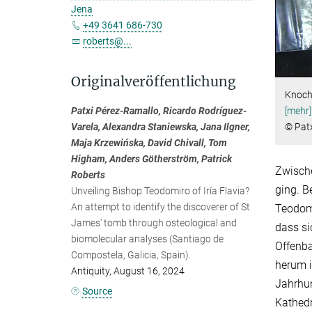
Jena
+49 3641 686-730
roberts@...
Originalveröffentlichung
Knoch
Patxi Pérez-Ramallo, Ricardo Rodríguez-
[mehr]
Varela, Alexandra Staniewska, Jana Ilgner,
© Pat
Maja Krzewińska
, David Chivall, Tom
Higham,
Anders Götherström, Patrick
Zwische
Roberts
ging. B
Unveiling Bishop Teodomiro of Iría Flavia?
An attempt to identify the discoverer of St
Teodomi
James' tomb through osteological and
dass si
biomolecular analyses (Santiago de
Offenba
Compostela, Galicia, Spain).
herum i
Antiquity, August 16, 2024
Jahrhun
Source
Kathedr