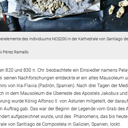
enelemente des Individuums NCS200 in der Kathedrale von Santiago de
xi Pérez Ramallo
n 820 und 830 n. Chr. beobachtete ein Einsiedler namens Pelay
ei seinen Nachforschungen entdeckte er ein altes Mausoleum 
ro von Iria-Flavia (Padrón, Spanien). Nach drei Tagen der Medi
ch in dem Mausoleum die Überreste des Apostels Jakobus und 
rung wurde König Alfonso II. von Asturien mitgeteilt, der dara
n Auftrag gab. Das war der Beginn der Legende vom Grab des A
dert aufgezeichnet wurde, und des Phänomens, das bis heute M
ale von Santiago de Compostela in Galizien, Spanien, lockt.