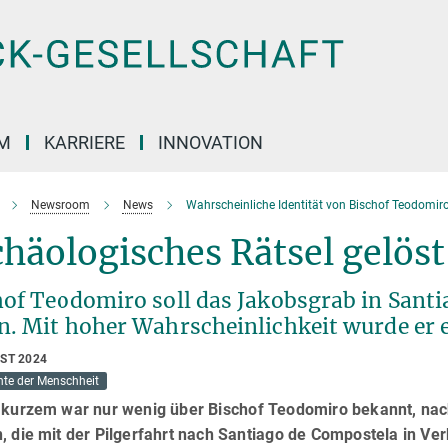
M
KARRIERE
INNOVATION
Newsroom
News
Wahrscheinliche Identität von Bischof Teodomiro
häologisches Rätsel gelöst
hof Teodomiro soll das Jakobsgrab in Sant
n. Mit hoher Wahrscheinlichkeit wurde er e
UST 2024
hte der Menschheit
r kurzem war nur wenig über Bischof Teodomiro bekannt, nac
, die mit der Pilgerfahrt nach Santiago de Compostela in V