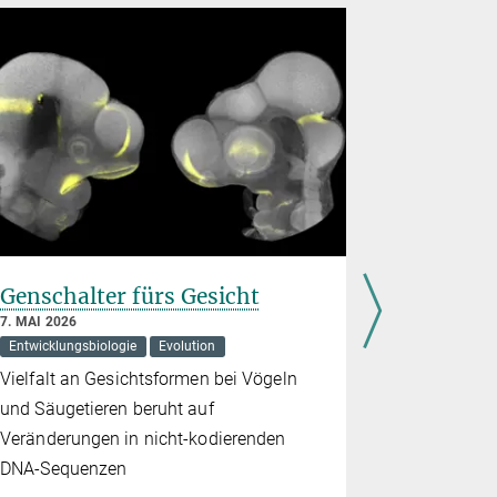
Genschalter fürs Gesicht
Durch Vi
Fadenwu
7. MAI 2026
Räuber
Entwicklungsbiologie
Evolution
10. APRIL 20
Vielfalt an Gesichtsformen bei Vögeln
Evolution
und Säugetieren beruht auf
Neue Studie
Veränderungen in nicht-kodierenden
das vererbt
DNA-Sequenzen