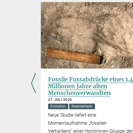
ock,
Fossile Fussabdrücke eines 1,
Millionen Jahre alten
Menschenverwandten
n
27. JULI 2026
Evolution
Neandertaler
Neue Studie liefert eine
siv in ETFs
Momentaufnahme „fossilen
Unternehmen
Verhaltens“ einer Homininen-Gruppe der