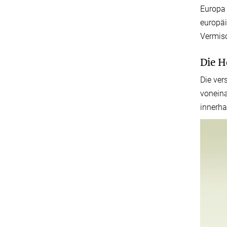
Europa 
europäi
Vermis
Die 
Die ve
voneina
innerha