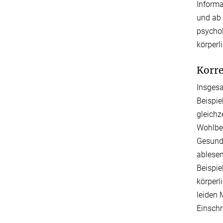
Informa
und ab 
psychol
körper
Korre
Insgesa
Beispie
gleichz
Wohlbef
Gesund
ablesen
Beispie
körperl
leiden 
Einsch