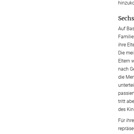
hinzuko
Sechs
Auf Bas
Familie
ihre El
Die mei
Eltern 
nach Ge
die Men
unterte
passier
tritt ab
des Kin
Für ihr
repräse