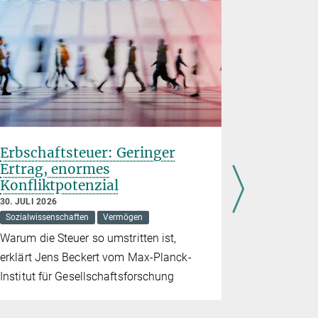
Erbschaftsteuer: Geringer
Natur st
Ertrag, enormes
Aufmerk
Konfliktpotenzial
Wohlbef
30. JULI 2026
29. JULI 2026
Sozialwissenschaften
Vermögen
Gehirn
Kl
Warum die Steuer so umstritten ist,
Dass Natur
erklärt Jens Beckert vom Max-Planck-
guttut, ist 
Institut für Gesellschaftsforschung
lassen sich
Gestresste