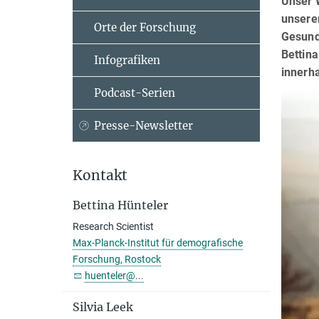
Unser 
unserer
Orte der Forschung
Gesund
Bettin
Infografiken
innerh
Podcast-Serien
Presse-Newsletter
Kontakt
Bettina Hünteler
Research Scientist
Max-Planck-Institut für demografische
Forschung, Rostock
huenteler@...
Silvia Leek