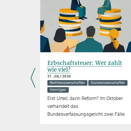
Erbschaftsteuer: Wer zahlt
a
wie viel?
31. JULI 2026
ia
Rechtswissenschaften
Sozialwissenschaften
Vermögen
schreibt
Erst Urteil, dann Reform? Im Oktober
s alle
verhandelt das
chnologie
Bundesverfassungsgericht zwei Fälle
ihre
ist unklar.