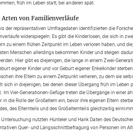
mmen, früh im Leben statt, bei anderen spät.
 Arten von Familienverläufe
is der repräsentativen Umfragedaten identifizierten die Forsche
nverläufe widerspiegeln: Es gibt die Kinderlosen, die sich in zwe
tern zu einem frühen Zeitpunkt im Leben verloren haben, und dieje
sten Menschen allerdings bekommen Kinder und steigen dadurch
werden. Hier gibt es diejenigen, die lange in einem Zwei-Generati
burt eigener Kinder und vor Geburt eigener Enkelkinder sterben
schen ihre Eltern zu einem Zeitpunkt verlieren, zu dem sie selbs
ilt sich in diejenigen, bei denen dieser Übergang früh im Leben p
t. Im Vier-Generationen-Gefüge treten die Übergänge in einer äh
er in die Rolle der Großeltern ein, bevor ihre eigenen Eltern sterb
des, des Elternteils und des Großelternteils gleichzeitig einnimm
e Untersuchung nutzten Hünteler und Hank Daten des Deutschen
ntativen Quer- und Längsschnittbefragung von Personen im Alt