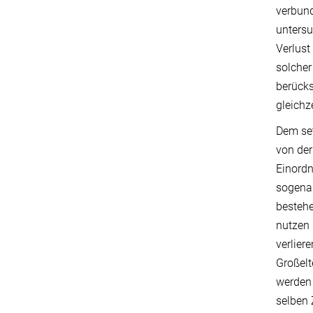
verbund
untersu
Verlust
solcher
berücks
gleichz
Dem set
von der
Einordn
sogenan
bestehe
nutzen 
verlier
Großelt
werden 
selben 