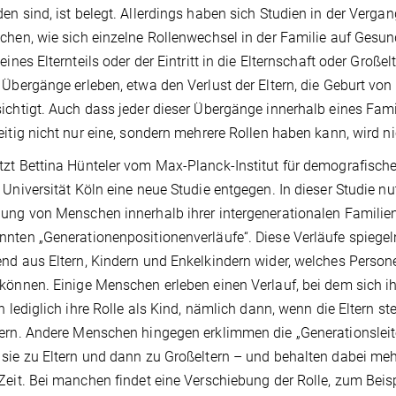
en sind, ist belegt. Allerdings haben sich Studien in der Vergan
chen, wie sich einzelne Rollenwechsel in der Familie auf Gesu
 eines Elternteils oder der Eintritt in die Elternschaft oder Gr
 Übergänge erleben, etwa den Verlust der Eltern, die Geburt von
ichtigt. Auch dass jeder dieser Übergänge innerhalb eines Fam
eitig nicht nur eine, sondern mehrere Rollen haben kann, wird n
zt Bettina Hünteler vom Max-Planck-Institut für demografisch
 Universität Köln eine neue Studie entgegen. In dieser Studie n
ung von Menschen innerhalb ihrer intergenerationalen Familienstr
nten „Generationenpositionenverläufe“. Diese Verläufe spiegel
nd aus Eltern, Kindern und Enkelkindern wider, welches Persone
können. Einige Menschen erleben einen Verlauf, bei dem sich i
en lediglich ihre Rolle als Kind, nämlich dann, wenn die Eltern st
ern. Andere Menschen hingegen erklimmen die „Generationsleit
sie zu Eltern und dann zu Großeltern – und behalten dabei mehr
Zeit. Bei manchen findet eine Verschiebung der Rolle, zum Beisp