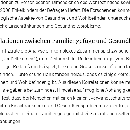
tionen zu verschiedenen Dimensionen des Wohlbefindens sowie
2008 Enkelkindern der Befragten liefert. Die Forschenden konnt
ogische Aspekte von Gesundheit und Wohlbefinden untersuchen
liche Einschränkungen und Gesundheitsprobleme.
lationen zwischen Familiengefüge und Gesund
mt zeigte die Analyse ein komplexes Zusammenspiel zwischen 
l „Großeltern sein“), dem Zeitpunkt der Rollenübergänge (zum Be
eitiger Rollen (zum Beispiel „Eltern und Großeltern sein“) u
inden. Hünteler und Hank fanden heraus, dass es einige Korr
heit und Wohlbefinden gibt. Aus diesen Korrelationen könne 
, sie gäben aber zumindest Hinweise auf mögliche Abhängigkeit
l fest, dass bei Menschen mit einen kleinen „Verwandtschaftsres
ichen Einschränkungen und Gesundheitsproblemen zu leiden, üb
Menschen in einem Familiengefüge mit drei Generationen selte
ränkungen.