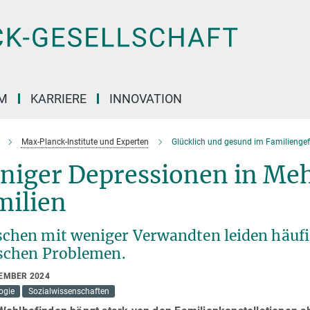
M
KARRIERE
INNOVATION
Max-Planck-Institute und Experten
Glücklich und gesund im Familienge
niger Depressionen in Me
milien
chen mit weniger Verwandten leiden häufi
ischen Problemen.
TEMBER 2024
ogie
Sozialwissenschaften