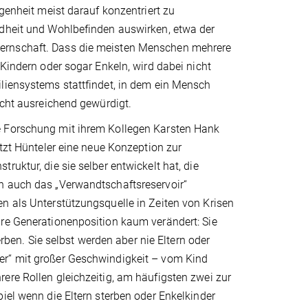
genheit meist darauf konzentriert zu
ndheit und Wohlbefinden auswirken, etwa der
oßelternschaft. Dass die meisten Menschen mehrere
 Kindern oder sogar Enkeln, wird dabei nicht
iliensystems stattfindet, in dem ein Mensch
icht ausreichend gewürdigt.
e Forschung mit ihrem Kollegen Karsten Hank
utzt Hünteler eine neue Konzeption zur
uktur, die sie selber entwickelt hat, die
n auch das „Verwandtschaftsreservoir“
n als Unterstützungsquelle in Zeiten von Krisen
hre Generationenposition kaum verändert: Sie
erben. Sie selbst werden aber nie Eltern oder
er“ mit großer Geschwindigkeit – vom Kind
ere Rollen gleichzeitig, am häufigsten zwei zur
iel wenn die Eltern sterben oder Enkelkinder