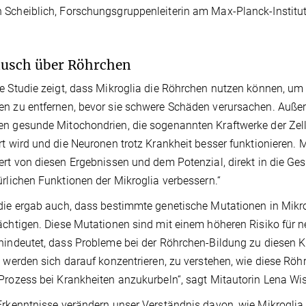
Scheiblich, Forschungsgruppenleiterin am Max-Planck-Institut 
usch über Röhrchen
e Studie zeigt, dass Mikroglia die Röhrchen nutzen können, um 
n zu entfernen, bevor sie schwere Schäden verursachen. Außer
n gesunde Mitochondrien, die sogenannten Kraftwerke der Zell
rt wird und die Neuronen trotz Krankheit besser funktionieren. M
ert von diesen Ergebnissen und dem Potenzial, direkt in die Ge
ürlichen Funktionen der Mikroglia verbessern.“
die ergab auch, dass bestimmte genetische Mutationen in Mikr
ächtigen. Diese Mutationen sind mit einem höheren Risiko für
hindeutet, dass Probleme bei der Röhrchen-Bildung zu diesen 
e werden sich darauf konzentrieren, zu verstehen, wie diese Rö
Prozess bei Krankheiten anzukurbeln“, sagt Mitautorin Lena Wi
Erkenntnisse verändern unser Verständnis davon, wie Mikroglia 