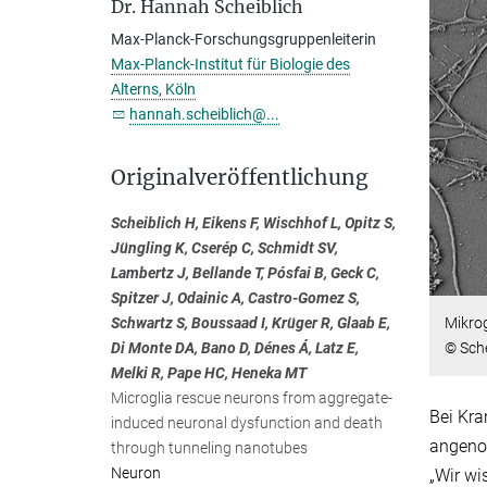
Dr. Hannah Scheiblich
Max-Planck-Forschungsgruppenleiterin
Max-Planck-Institut für Biologie des
Alterns, Köln
hannah.scheiblich@...
Originalveröffentlichung
Scheiblich H, Eikens F, Wischhof L, Opitz S,
Jüngling K, Cserép C, Schmidt SV,
Lambertz J, Bellande T, Pósfai B, Geck C,
Spitzer J, Odainic A, Castro-Gomez S,
Schwartz S, Boussaad I, Krüger R, Glaab E,
Mikrog
Di Monte DA, Bano D, Dénes Á, Latz E,
© Sch
Melki R, Pape HC, Heneka MT
Microglia rescue neurons from aggregate-
Bei Kra
induced neuronal dysfunction and death
angeno
through tunneling nanotubes
Neuron
„Wir wi