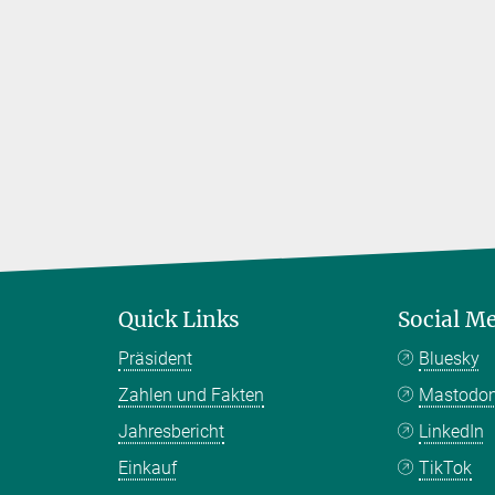
Quick Links
Social M
Präsident
Bluesky
Zahlen und Fakten
Mastodo
Jahresbericht
LinkedIn
Einkauf
TikTok