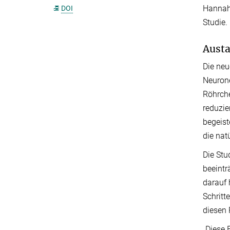
Hannah 
DOI
Studie.
Austa
Die neu
Neurone
Röhrche
reduzie
begeist
die nat
Die Stu
beeintr
darauf 
Schritt
diesen 
„Diese 