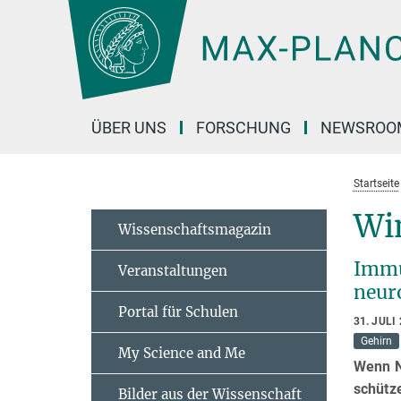
Hauptinhalt
ÜBER UNS
FORSCHUNG
NEWSROO
Startseite
Wi
Wissenschaftsmagazin
Immu
Veranstaltungen
neur
Portal für Schulen
31. JULI
Gehirn
My Science and Me
Wenn N
schütz
Bilder aus der Wissenschaft