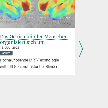
Das Gehirn blinder Menschen
Können v
organisiert sich um
Körpermo
helfen?
13. JULI 2026
Gehirn
8. JULI 2026
Medizin
P
Hochauflösende MRT-Technologie
Psychologie
enthüllt Gehirnstruktur bei Blinden
Wie könnte
Magersucht
dieser Pod
spricht Si
Innovatione
warum sie 