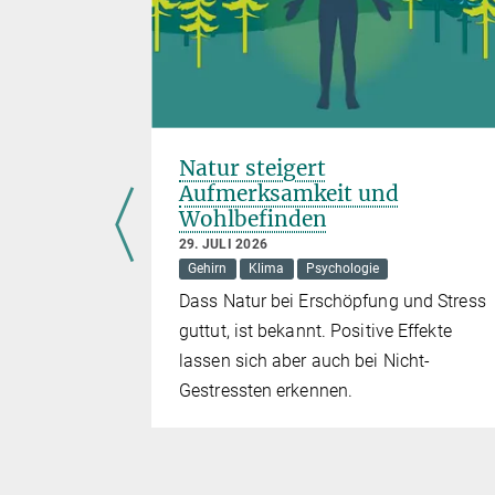
h nach
Natur steigert
ühlt“
Aufmerksamkeit und
Wohlbefinden
29. JULI 2026
Gehirn
Klima
Psychologie
über
Dass Natur bei Erschöpfung und Stress
ssenschaft
guttut, ist bekannt. Positive Effekte
lassen sich aber auch bei Nicht-
Gestressten erkennen.