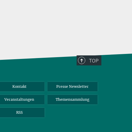
zwischen P
nicht erse
TOP
Kontakt
Presse Newsletter
Veranstaltungen
Themensammlung
RSS