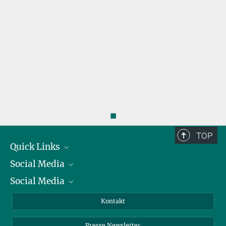
◼
TOP
Quick Links
Social Media
Präsident
Social Media
Zahlen und Fakten
Bluesky
Jahresbericht
Mastodon
Facebook
Kontakt
Einkauf
LinkedIn
Instagram
Presse Newsletter