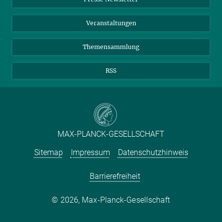
Meldestelle Fehlverhalten
TikTok
YouTube
Netiquette
Veranstaltungen
Themensammlung
RSS
MAX-PLANCK-GESELLSCHAFT
Sitemap
Impressum
Datenschutzhinweis
Barrierefreiheit
2026, Max-Planck-Gesellschaft