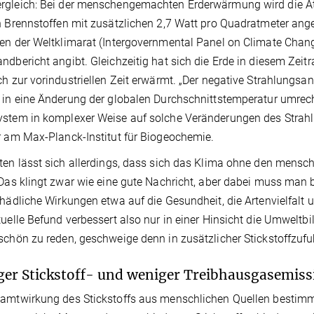
rgleich: Bei der menschengemachten Erderwärmung wird die A
n Brennstoffen mit zusätzlichen 2,7 Watt pro Quadratmeter angeh
en der Weltklimarat (Intergovernmental Panel on Climate Chang
ndbericht angibt. Gleichzeitig hat sich die Erde in diesem Zei
ch zur vorindustriellen Zeit erwärmt. „Der negative Strahlungsant
 in eine Änderung der globalen Durchschnittstemperatur umrech
stem in komplexer Weise auf solche Veränderungen des Strahlu
r am Max-Planck-Institut für Biogeochemie.
ten lässt sich allerdings, dass sich das Klima ohne den mensch
„Das klingt zwar wie eine gute Nachricht, aber dabei muss man 
chädliche Wirkungen etwa auf die Gesundheit, die Artenvielfalt
tuelle Befund verbessert also nur in einer Hinsicht die Umweltbi
schön zu reden, geschweige denn in zusätzlicher Stickstoffzufu
er Stickstoff- und weniger Treibhausgasemis
amtwirkung des Stickstoffs aus menschlichen Quellen bestimm