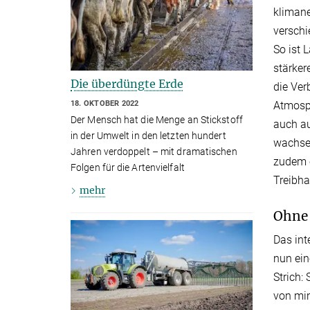
klimane
verschi
So ist 
stärker
Die überdüngte Erde
die Ver
18. OKTOBER 2022
Atmosph
Der Mensch hat die Menge an Stickstoff
auch au
in der Umwelt in den letzten hundert
wachse
Jahren verdoppelt – mit dramatischen
zudem e
Folgen für die Artenvielfalt
Treibh
mehr
Ohne 
Das int
nun ein
Strich:
von min