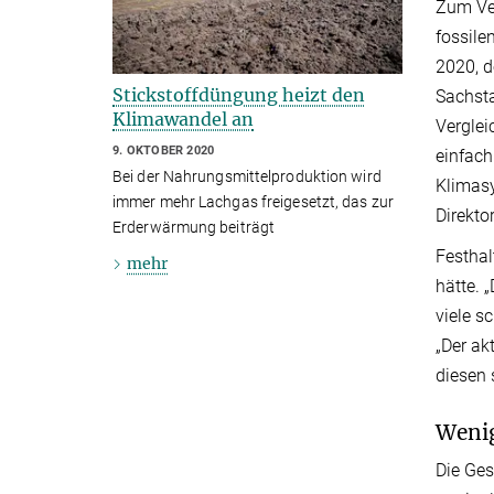
Zum Ve
fossile
2020, d
Stickstoffdüngung heizt den
Sachsta
Klimawandel an
Verglei
9. OKTOBER 2020
einfach
Bei der Nahrungsmittelproduktion wird
Klimasy
immer mehr Lachgas freigesetzt, das zur
Direkto
Erderwärmung beiträgt
Festhal
mehr
hätte. 
viele s
„Der ak
diesen 
Wenig
Die Ges