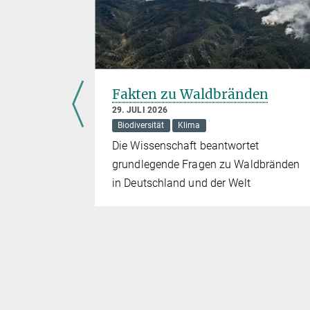
Fakten zu Waldbränden
h der
29. JULI 2026
Biodiversität
Klima
Die Wissenschaft beantwortet
grundlegende Fragen zu Waldbränden
wald
in Deutschland und der Welt
äbe es dort
itzestress
eiten