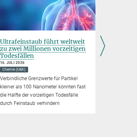
Ultrafeinstaub führt weltweit
Trockenh
zu zwei Millionen vorzeitigen
Deutsch
Todesfällen
30. JUNI 202
Klima
16. JULI 2026
Chemie (U&K)
Fragen und
Verbindliche Grenzwerte für Partikel
Wasserkrei
kleiner als 100 Nanometer könnten fast
Niederschl
die Hälfte der vorzeitigen Todesfälle
durch Feinstaub verhindern