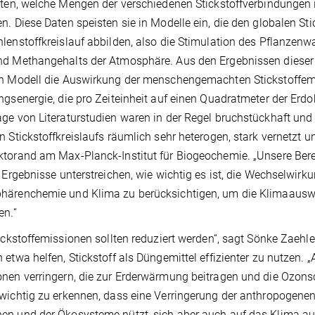
lten, welche Mengen der verschiedenen Stickstoffverbindungen i
n. Diese Daten speisten sie in Modelle ein, die den globalen S
lenstoffkreislauf abbilden, also die Stimulation des Pflanzen
d Methangehalts der Atmosphäre. Aus den Ergebnissen dieser
n Modell die Auswirkung der menschengemachten Stickstoffemis
ngsenergie, die pro Zeiteinheit auf einen Quadratmeter der Erdob
ge von Literaturstudien waren in der Regel bruchstückhaft und
n Stickstoffkreislaufs räumlich sehr heterogen, stark vernetzt u
torand am Max-Planck-Institut für Biogeochemie. „Unsere Ber
e Ergebnisse unterstreichen, wie wichtig es ist, die Wechselwi
härenchemie und Klima zu berücksichtigen, um die Klimaausw
en.“
ickstoffemissionen sollten reduziert werden“, sagt Sönke Zaehle
 etwa helfen, Stickstoff als Düngemittel effizienter zu nutzen. 
nen verringern, die zur Erderwärmung beitragen und die Ozonsch
wichtig zu erkennen, dass eine Verringerung der anthropogenen
n und der Ökosysteme nützt, sich aber auch auf das Klima aus