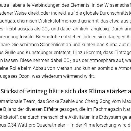
utral, aber alle Verbindungen des Elements, in der Wissenschaft 
edener Weise direkt oder indirekt auf die globale Durchschnit
Lachgas, chemisch Distickstoffmonoxid genannt, das etwa aus
es Treibhausgas als CO
und dabei ähnlich langlebig. Durch ande
2
brennung fossiler Brennstoffe entstehen, bilden sich dagegen Ae
äre. Sie schirmen Sonnenlicht ab und kühlen das Klima auf di
s Gülle und Kunstdünger entsteht. Hinzu kommt, dass Einträge 
n lassen. Diese nehmen dabei CO
aus der Atmosphäre auf, was
2
ine Rolle beim Abbau von Methan und kühlen somit die Atmosp
ausgases Ozon, was wiederum wärmend wirkt.
Stickstoffeintrag hätte sich das Klima stärker 
ernationale Team, das Sönke Zaehle und Cheng Gong vom Max-Pl
e Bilanz der diversen Effekte gezogen, die im Fachmagazin Natu
 Stickstoff, der durch menschliche Aktivitäten ins Erdsystem ge
us 0,34 Watt pro Quadratmeter – in der Klimaforschung wird da