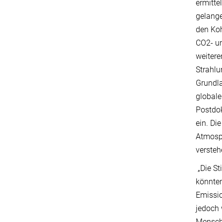
ermitte
gelange
den Koh
CO2- un
weitere
Strahlu
Grundla
globale
Postdok
ein. Di
Atmosp
versteh
„Die St
könnten
Emissio
jedoch 
Mensche