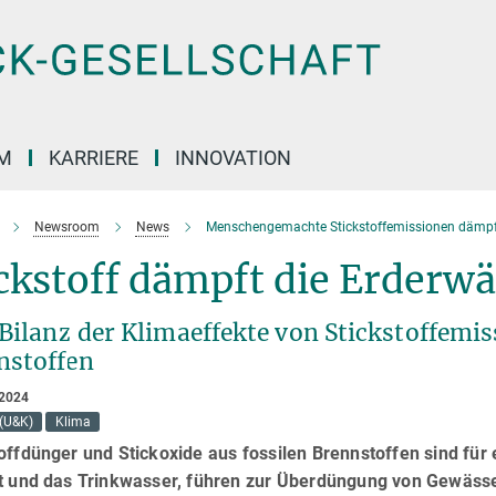
M
KARRIERE
INNOVATION
Newsroom
News
Menschengemachte Stickstoffemissionen dämp
ickstoff dämpft die Erder
 Bilanz der Klimaeffekte von Stickstoffemi
nstoffen
 2024
(U&K)
Klima
offdünger und Stickoxide aus fossilen Brennstoffen sind fü
ft und das Trinkwasser, führen zur Überdüngung von Gewässer