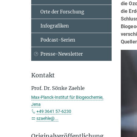
die Oz
die Er
Orte der Forschung
Schlus
Infografiken
Biogeo
verschi
Podcast-Serien
Quelle
Presse-Newsletter
Kontakt
Prof. Dr. Sönke Zaehle
Max-Planck-Institut für Biogeochemie,
Jena
+49 3641 57-6230
szaehle@...
Originalveröffentlichung