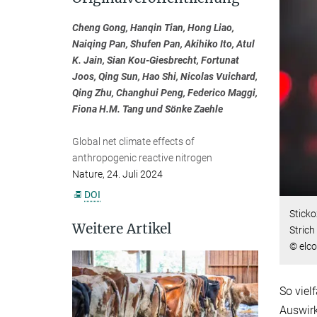
Cheng Gong, Hanqin Tian, Hong Liao,
Naiqing Pan, Shufen Pan, Akihiko Ito, Atul
K. Jain, Sian Kou-Giesbrecht, Fortunat
Joos, Qing Sun, Hao Shi, Nicolas Vuichard,
Qing Zhu, Changhui Peng, Federico Maggi,
Fiona H.M. Tang und Sönke Zaehle
Global net climate effects of
anthropogenic reactive nitrogen
Nature, 24. Juli 2024
DOI
Sticko
Weitere Artikel
Strich
© elc
So viel
Auswirk