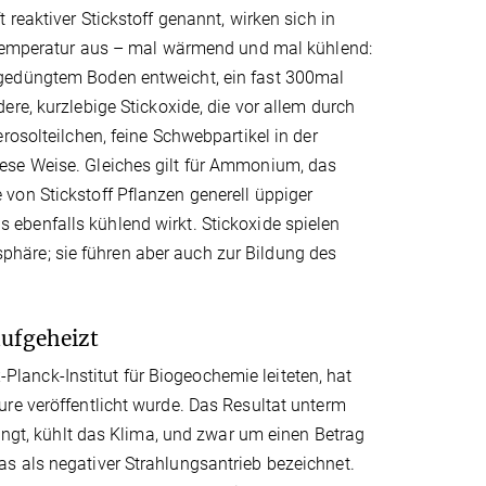
reaktiver Stickstoff genannt, wirken sich in
tstemperatur aus – mal wärmend und mal kühlend:
 gedüngtem Boden entweicht, ein fast 300mal
re, kurzlebige Stickoxide, die vor allem durch
rosolteilchen, feine Schwebpartikel in der
ese Weise. Gleiches gilt für Ammonium, das
von Stickstoff Pflanzen generell üppiger
 ebenfalls kühlend wirkt. Stickoxide spielen
häre; sie führen aber auch zur Bildung des
aufgeheizt
anck-Institut für Biogeochemie leiteten, hat
re veröffentlicht wurde. Das Resultat unterm
langt, kühlt das Klima, und zwar um einen Betrag
s als negativer Strahlungsantrieb bezeichnet.