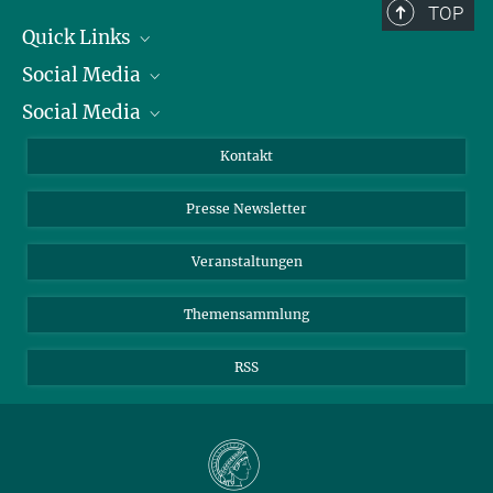
TOP
Quick Links
Social Media
Präsident
Social Media
Zahlen und Fakten
Bluesky
Jahresbericht
Mastodon
Facebook
Kontakt
Einkauf
LinkedIn
Instagram
Presse Newsletter
Meldestelle Fehlverhalten
TikTok
YouTube
Netiquette
Veranstaltungen
Themensammlung
RSS