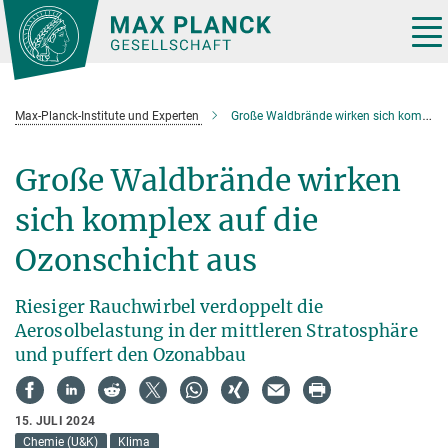
Hauptinhalt
Tog
nav
Max-Planck-Institute und Experten
Große Waldbrände wirken sich komplex auf die Ozonschicht aus
Große Waldbrände wirken
sich komplex auf die
Ozonschicht aus
Riesiger Rauchwirbel verdoppelt die
Aerosolbelastung in der mittleren Stratosphäre
und puffert den Ozonabbau
15. JULI 2024
Chemie (U&K)
Klima