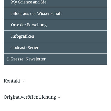
My Science and Me
Bilder aus der Wissenschaft
Orte der Forschung
Infografiken
Podcast-Serien
Presse-Newsletter
Kontakt
Dr. Maria-Bianca Leonte
Originalveröffentlichung
PR and Communications
Max-Planck-Institut für Sicherheit und Privatsphäre, Bochum
Lin Kyi, Abraham Mhaidli, Cristiana Santos, Franziska Roesner, Asia
pr@...