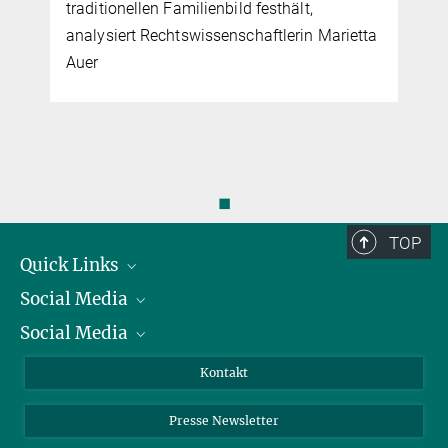
traditionellen Familienbild festhält,
analysiert Rechtswissenschaftlerin Marietta
Auer
◼
TOP
Quick Links
Social Media
Präsident
Social Media
Zahlen und Fakten
Bluesky
Jahresbericht
Mastodon
Facebook
Kontakt
Einkauf
LinkedIn
Instagram
Presse Newsletter
Meldestelle Fehlverhalten
TikTok
YouTube