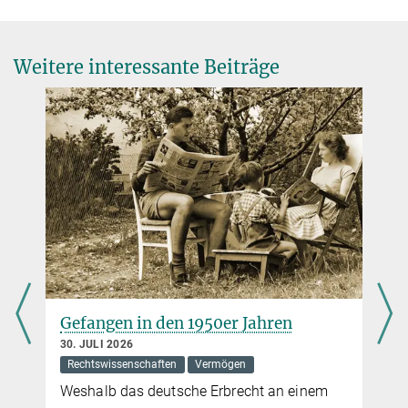
Biega
“It doesn’t tell me anything about how my data is used”: User
Perceptions of Data Collection Purposes
Weitere interessante Beiträge
Proceedings of the CHI Conference on Human Factors in
Computing Systems
Source
DOI
Gefangen in den 1950er Jahren
30. JULI 2026
Rechtswissenschaften
Vermögen
Weshalb das deutsche Erbrecht an einem