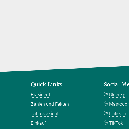
Quick Links
Social M
Präsident
Bluesky
Zahlen und Fakten
Mastodo
Jahresbericht
LinkedIn
Einkauf
TikTok