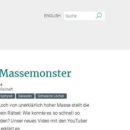
ENGLISH
 Massemonster
24
llschaft
rophysik
Galaxien
Schwarze Löcher
och von unerklärlich hoher Masse stellt die
ein Rätsel: Wie konnte es so schnell so
den? Unser neues Video mit den YouTuber
erklärt es