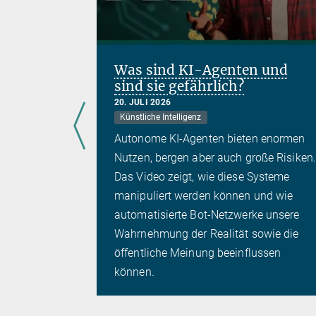
Was sind KI-Agenten und
sind sie gefährlich?
20. JULI 2026
Künstliche Intelligenz
Autonome KI-Agenten bieten enormen
Nutzen, bergen aber auch große Risiken.
edrohung
Das Video zeigt, wie diese Systeme
eine
manipuliert werden können und wie
en sie für
automatisierte Bot-Netzwerke unsere
er
Wahrnehmung der Realität sowie die
hutz. Was
öffentliche Meinung beeinflussen
rten dazu
können.
ftliche