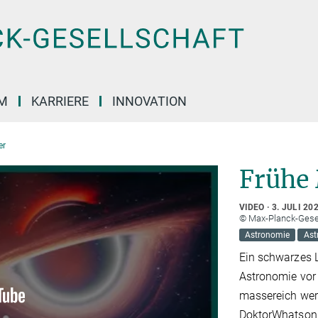
M
KARRIERE
INNOVATION
er
Frühe
VIDEO
3. JULI 20
© Max-Planck-Gese
Astronomie
Ast
Ein schwarzes L
Astronomie vor 
massereich wer
DoktorWhatson 