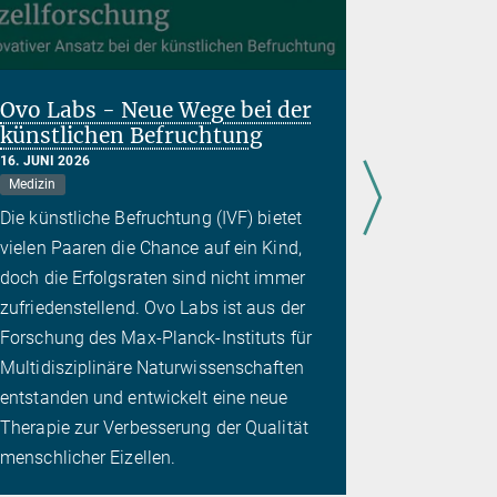
Ovo Labs - Neue Wege bei der
Ausweg 
künstlichen Befruchtung
Colling
16. JUNI 2026
14. APRIL 20
Medizin
Künstliche In
Sozialwissen
Die künstliche Befruchtung (IVF) bietet
Das Collin
vielen Paaren die Chance auf ein Kind,
eine Heraus
doch die Erfolgsraten sind nicht immer
betrifft: S
zufriedenstellend. Ovo Labs ist aus der
noch gestal
Forschung des Max-Planck-Instituts für
gesellschaf
Multidisziplinäre Naturwissenschaften
Die „Scien
entstanden und entwickelt eine neue
ermöglicht
Therapie zur Verbesserung der Qualität
Dilemma
menschlicher Eizellen.