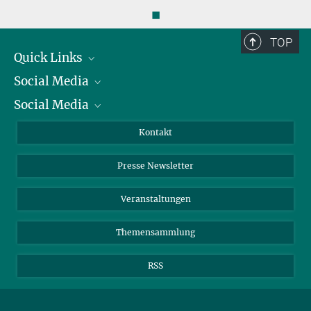
◼
TOP
Quick Links
Social Media
Präsident
Social Media
Zahlen und Fakten
Bluesky
Jahresbericht
Mastodon
Facebook
Kontakt
Einkauf
LinkedIn
Instagram
Presse Newsletter
Meldestelle Fehlverhalten
TikTok
YouTube
Netiquette
Veranstaltungen
Themensammlung
RSS