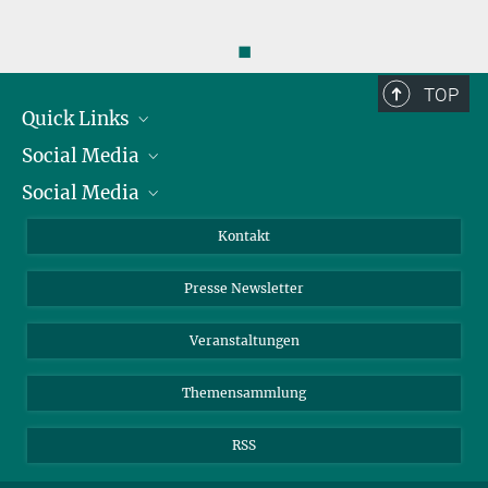
◼
TOP
Quick Links
Social Media
Präsident
Social Media
Zahlen und Fakten
Bluesky
Jahresbericht
Mastodon
Facebook
Kontakt
Einkauf
LinkedIn
Instagram
Presse Newsletter
Meldestelle Fehlverhalten
TikTok
YouTube
Netiquette
Veranstaltungen
Themensammlung
RSS