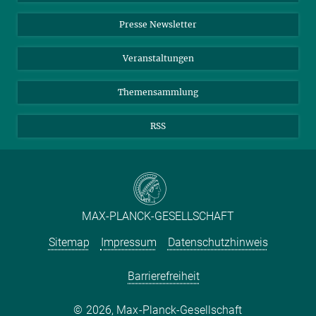
Einkauf
LinkedIn
Instagram
Presse Newsletter
Meldestelle Fehlverhalten
TikTok
YouTube
Netiquette
Veranstaltungen
Themensammlung
RSS
MAX-PLANCK-GESELLSCHAFT
Sitemap
Impressum
Datenschutzhinweis
Barrierefreiheit
2026, Max-Planck-Gesellschaft