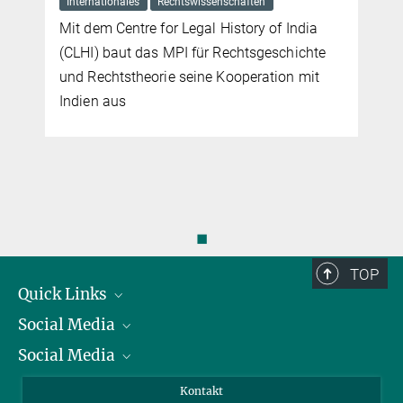
schaften
in der Modebranche
istory of India
echtsgeschichte
ooperation mit
◼
TOP
Quick Links
Social Media
Präsident
Social Media
Zahlen und Fakten
Bluesky
Jahresbericht
Mastodon
Facebook
Kontakt