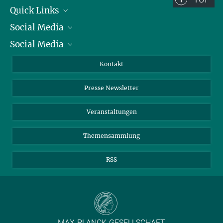
Quick Links
Social Media
Präsident
Social Media
Zahlen und Fakten
Bluesky
Jahresbericht
Mastodon
Facebook
Kontakt
Einkauf
LinkedIn
Instagram
Presse Newsletter
Meldestelle Fehlverhalten
TikTok
YouTube
Netiquette
Veranstaltungen
Themensammlung
RSS
MAX-PLANCK-GESELLSCHAFT