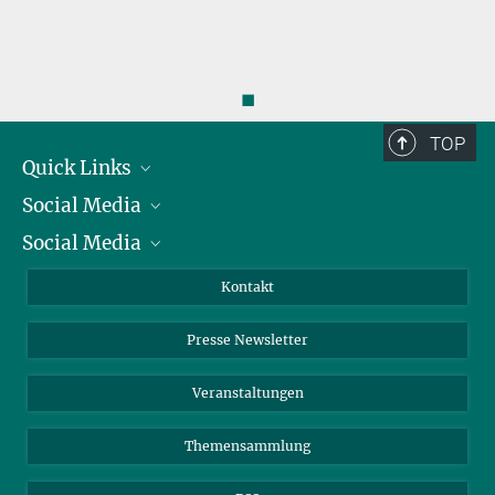
◼
TOP
Quick Links
Social Media
Präsident
Social Media
Zahlen und Fakten
Bluesky
Jahresbericht
Mastodon
Facebook
Kontakt
Einkauf
LinkedIn
Instagram
Presse Newsletter
Meldestelle Fehlverhalten
TikTok
YouTube
Netiquette
Veranstaltungen
Themensammlung