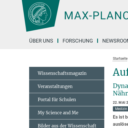
Hauptinhalt
ÜBER UNS
FORSCHUNG
NEWSROO
Startseite
Auf
Wissenschaftsmagazin
Dyna
Veranstaltungen
Nähr
Portal für Schulen
22. MAI 
Medizin
My Science and Me
Es ist
auslös
Bilder aus der Wissenschaft