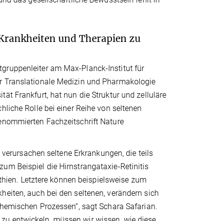
 Krankheiten und Therapien zu
gruppenleiter am Max-Planck-Institut für
ür Translationale Medizin und Pharmakologie
ät Frankfurt, hat nun die Struktur und zelluläre
hliche Rolle bei einer Reihe von seltenen
renommierten Fachzeitschrift Nature
rursachen seltene Erkrankungen, die teils
um Beispiel die Hirnstrangataxie-Retinitis
ien. Letztere können beispielsweise zum
heiten, auch bei den seltenen, verändern sich
ochemischen Prozessen“, sagt Schara Safarian.
zu entwickeln, müssen wir wissen, wie diese