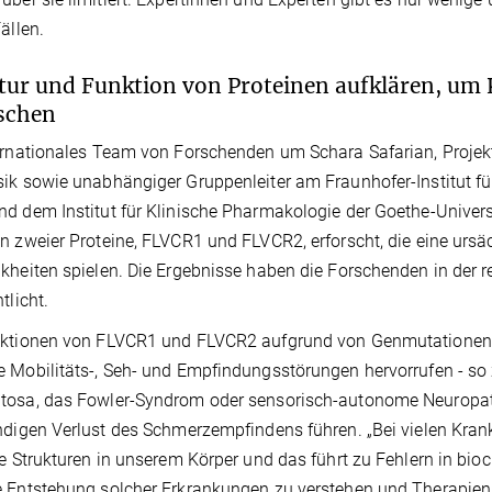
ällen.
tur und Funktion von Proteinen aufklären, um
schen
ernationales Team von Forschenden um Schara Safarian, Projekt
ik sowie unabhängiger Gruppenleiter am Fraunhofer-Institut f
d dem Institut für Klinische Pharmakologie der Goethe-Universit
n zweier Proteine, FLVCR1 und FLVCR2, erforscht, die eine ursäc
kheiten spielen. Die Ergebnisse haben die Forschenden in der 
tlicht.
ktionen von FLVCR1 und FLVCR2 aufgrund von Genmutationen ve
 Mobilitäts-, Seh- und Empfindungsstörungen hervorrufen - so z
tosa, das Fowler-Syndrom oder sensorisch-autonome Neuropath
ndigen Verlust des Schmerzempfindens führen. „Bei vielen Krank
re Strukturen in unserem Körper und das führt zu Fehlern in bi
 Entstehung solcher Erkrankungen zu verstehen und Therapien 