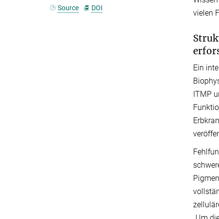
Source
DOI
vielen F
Struk
erfor
Ein int
Biophys
ITMP un
Funktio
Erbkran
veröffen
Fehlfun
schwere
Pigmen
vollstä
zellulä
„Um die