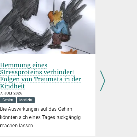
Hemmung eines
Frühgeb
Stressproteins verhindert
Geburts
Folgen von Traumata in der
Risiko 
Kindheit
26. JUNI 202
Demografie
7. JULI 2026
Gehirn
Medizin
Studie bele
Die Auswirkungen auf das Gehirn
Folgen für
könnten sich eines Tages rückgängig
machen lassen