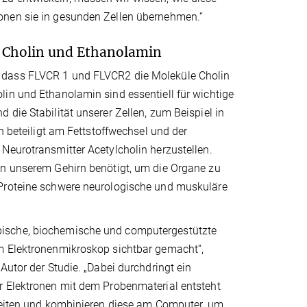
onen sie in gesunden Zellen übernehmen.“
e Cholin und Ethanolamin
, dass FLVCR 1 und FLVCR2 die Moleküle Cholin
in und Ethanolamin sind essentiell für wichtige
die Stabilität unserer Zellen, zum Beispiel in
h beteiligt am Fettstoffwechsel und der
Neurotransmitter Acetylcholin herzustellen.
on unserem Gehirn benötigt, um die Organe zu
-Proteine schwere neurologische und muskuläre
pische, biochemische und computergestützte
im Elektronenmikroskop sichtbar gemacht“,
Autor der Studie. „Dabei durchdringt ein
r Elektronen mit dem Probenmaterial entsteht
rbeiten und kombinieren diese am Computer, um