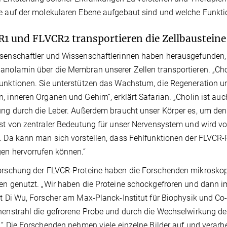
e auf der molekularen Ebene aufgebaut sind und welche Funkti
1 und FLVCR2 transportieren die Zellbaustein
senschaftler und Wissenschaftlerinnen haben herausgefunden
anolamin über die Membran unserer Zellen transportieren. „Chol
unktionen. Sie unterstützen das Wachstum, die Regeneration und 
, inneren Organen und Gehirn“, erklärt Safarian. „Cholin ist auc
ung durch die Leber. Außerdem braucht unser Körper es, um den 
ist von zentraler Bedeutung für unser Nervensystem und wird v
. Da kann man sich vorstellen, dass Fehlfunktionen der FLVCR
en hervorrufen können.“
orschung der FLVCR-Proteine haben die Forschenden mikrosko
en genutzt. „Wir haben die Proteine schockgefroren und dann 
rt Di Wu, Forscher am Max-Planck-Institut für Biophysik und Co-
nenstrahl die gefrorene Probe und durch die Wechselwirkung de
d.“ Die Forschenden nehmen viele einzelne Bilder auf und vera