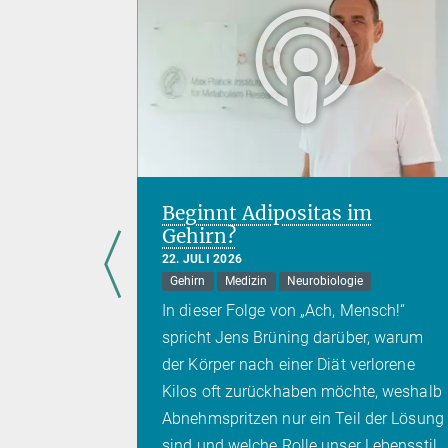
lfalt im
Beginnt Adipositas im
Gehirn?
22. JULI 2026
Gehirn
Medizin
Neurobiologie
eigt, wie
In dieser Folge von „Ach, Mensch!“
smen die
spricht Jens Brüning darüber, warum
s
der Körper nach einer Diät verlorene
Kilos oft zurückhaben möchte, weshalb
Abnehmspritzen nur ein Teil der Lösung
sind und welche Rolle unser Lebensstil