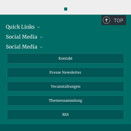
◼
TOP
Quick Links
Social Media
Präsident
Social Media
Zahlen und Fakten
Bluesky
Jahresbericht
Mastodon
Facebook
Kontakt
Einkauf
LinkedIn
Instagram
Presse Newsletter
Meldestelle Fehlverhalten
TikTok
YouTube
Netiquette
Veranstaltungen
Themensammlung
RSS