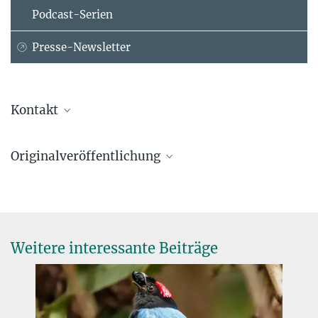
Podcast-Serien
Presse-Newsletter
Kontakt
Dr. Stefano Giaimo
Originalveröffentlichung
Postdoktorand
Max-Planck-Institut für Evolutionsbiologie, Plön
Stefano Giaimo, Arne Traulsen
Juvenile mortality and sibling replacement: a kin selection approach
Evolution Letters
, 2024;, qrae018
Weitere interessante Beiträge
Source
DOI