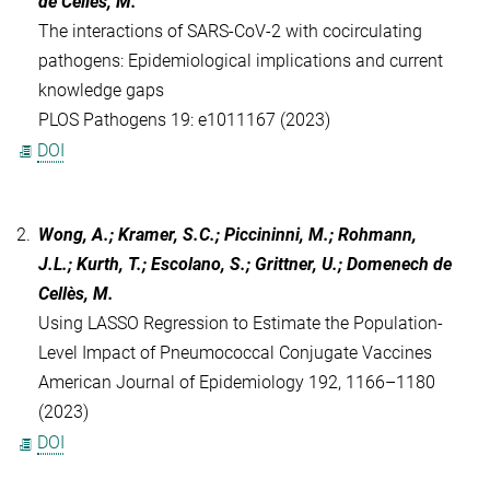
de Cellès, M.
The interactions of SARS-CoV-2 with cocirculating
pathogens: Epidemiological implications and current
knowledge gaps
PLOS Pathogens 19: e1011167 (2023)
DOI
2.
Wong, A.; Kramer, S.C.; Piccininni, M.; Rohmann,
J.L.; Kurth, T.; Escolano, S.; Grittner, U.; Domenech de
Cellès, M.
Using LASSO Regression to Estimate the Population-
Level Impact of Pneumococcal Conjugate Vaccines
American Journal of Epidemiology 192, 1166–1180
(2023)
DOI