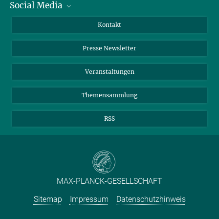
Social Media
Zahlen und Fakten
Bluesky
Jahresbericht
Mastodon
Facebook
Kontakt
Einkauf
LinkedIn
Instagram
Presse Newsletter
Meldestelle Fehlverhalten
TikTok
YouTube
Netiquette
Veranstaltungen
Themensammlung
RSS
MAX-PLANCK-GESELLSCHAFT
Sitemap
Impressum
Datenschutzhinweis