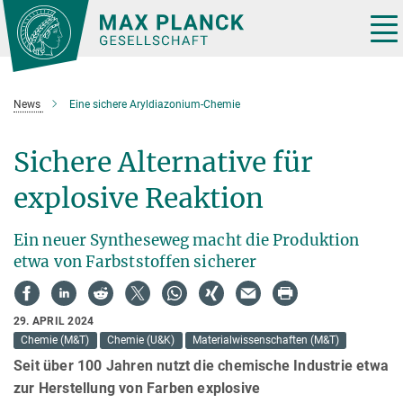
Hauptinhalt
Tog
nav
News
Eine sichere Aryldiazonium-Chemie
Sichere Alternative für
explosive Reaktion
Ein neuer Syntheseweg macht die Produktion
etwa von Farbststoffen sicherer
29. APRIL 2024
Chemie (M&T)
Chemie (U&K)
Materialwissenschaften (M&T)
Seit über 100 Jahren nutzt die chemische Industrie etwa
zur Herstellung von Farben explosive