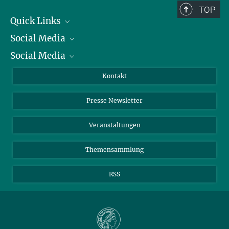
TOP
Quick Links
Social Media
Präsident
Social Media
Zahlen und Fakten
Bluesky
Jahresbericht
Mastodon
Facebook
Kontakt
Einkauf
LinkedIn
Instagram
Presse Newsletter
Meldestelle Fehlverhalten
TikTok
YouTube
Netiquette
Veranstaltungen
Themensammlung
RSS