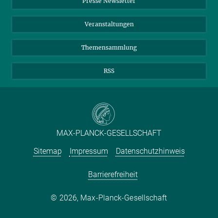
Presse Newsletter
Meldestelle Fehlverhalten
TikTok
YouTube
Netiquette
Veranstaltungen
Themensammlung
RSS
MAX-PLANCK-GESELLSCHAFT
Sitemap
Impressum
Datenschutzhinweis
Barrierefreiheit
2026, Max-Planck-Gesellschaft