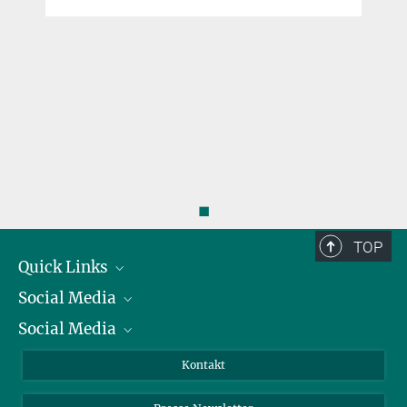
◼
TOP
Quick Links
Social Media
Präsident
Social Media
Zahlen und Fakten
Bluesky
Jahresbericht
Mastodon
Facebook
Kontakt
Einkauf
LinkedIn
Instagram