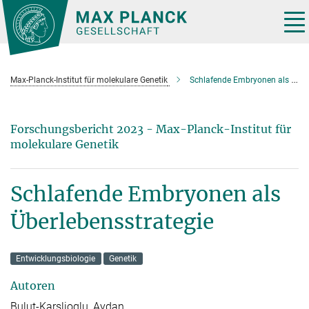
Hauptinhalt
Tog
nav
Max-Planck-Institut für molekulare Genetik
Schlafende Embryonen als Überlebensstrategie
Forschungsbericht 2023 - Max-Planck-Institut für
molekulare Genetik
Schlafende Embryonen als
Überlebensstrategie
Entwicklungsbiologie
Genetik
Autoren
Bulut-Karslioglu, Aydan