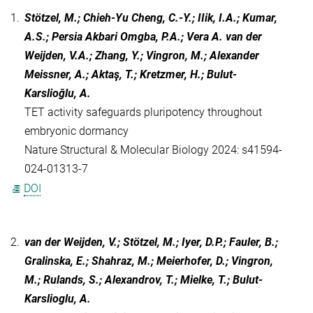
1.
Stötzel, M.; Chieh-Yu Cheng, C.-Y.; IIik, I.A.; Kumar,
A.S.; Persia Akbari Omgba, P.A.; Vera A. van der
Weijden, V.A.; Zhang, Y.; Vingron, M.; Alexander
Meissner, A.; Aktaş, T.; Kretzmer, H.; Bulut-
Karslioğlu, A.
TET activity safeguards pluripotency throughout
embryonic dormancy
Nature Structural & Molecular Biology 2024: s41594-
024-01313-7
DOI
2.
van der Weijden, V.; Stötzel, M.; Iyer, D.P.; Fauler, B.;
Gralinska, E.; Shahraz, M.; Meierhofer, D.; Vingron,
M.; Rulands, S.; Alexandrov, T.; Mielke, T.; Bulut-
Karslioglu, A.