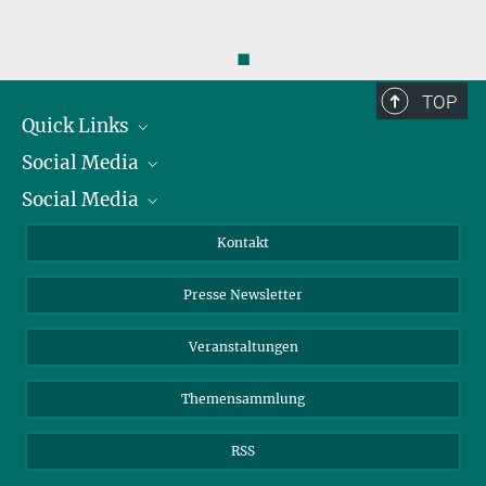
◼
TOP
Quick Links
Social Media
Präsident
Social Media
Zahlen und Fakten
Bluesky
Jahresbericht
Mastodon
Facebook
Kontakt
Einkauf
LinkedIn
Instagram
Presse Newsletter
Meldestelle Fehlverhalten
TikTok
YouTube
Netiquette
Veranstaltungen
Themensammlung
RSS