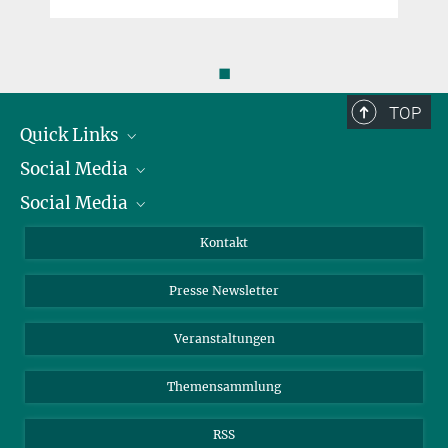
◼
TOP
Quick Links
Social Media
Präsident
Social Media
Zahlen und Fakten
Bluesky
Jahresbericht
Mastodon
Facebook
Kontakt
Einkauf
LinkedIn
Instagram
Presse Newsletter
Meldestelle Fehlverhalten
TikTok
YouTube
Netiquette
Veranstaltungen
Themensammlung
RSS