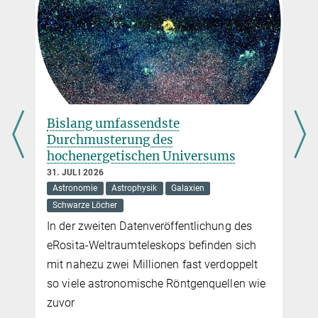
In einem Gedankenexperiment haben Forschende untersucht, wie
es wäre, wenn die Sonne ein winziges schwarzes Loch in ihrem
Zentrum hätte
mehr
Bislang umfassendste
Durchmusterung des
hochenergetischen Universums
31. JULI 2026
Astronomie
Astrophysik
Galaxien
Schwarze Löcher
In der zweiten Datenveröffentlichung des
eRosita-Weltraumteleskops befinden sich
mit nahezu zwei Millionen fast verdoppelt
so viele astronomische Röntgenquellen wie
zuvor