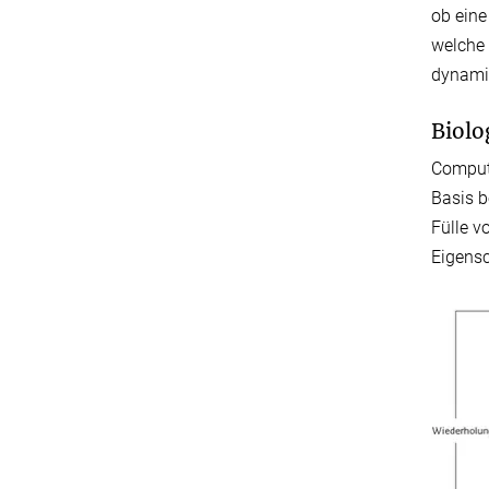
ob eine
welche 
dynamis
Biolo
Compute
Basis b
Fülle v
Eigensc