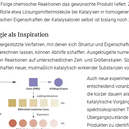
 Folge chemischer Reaktionen das gewünschte Produkt liefert.
Rolle etwa Lösungsmittelmoleküle bei Katalysen in homogener 
chen Eigenschaften der Katalysatoren selbst ist bislang noch
gie als Inspiration
rgestützte Verfahren, mit denen sich Struktur und Eigenscha
erechnen lassen, können Abhilfe schaffen. Ausgeklügelte nume
on Reaktionen auf unterschiedlichen Zeit- und Größenskalen. So
haften neuer, mutmaßlich katalytisch wirkender Substanzen v
Auch neue experimen
entscheidend voranbr
die kürzer dauern a
katalytische Vorgäng
spektroskopischen Te
Übergangszustände 
Produkten zu identifi