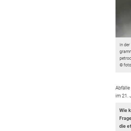
In der
gramm 
petro
© foto
Abfälle
im 21. 
Wie k
Frage
die e