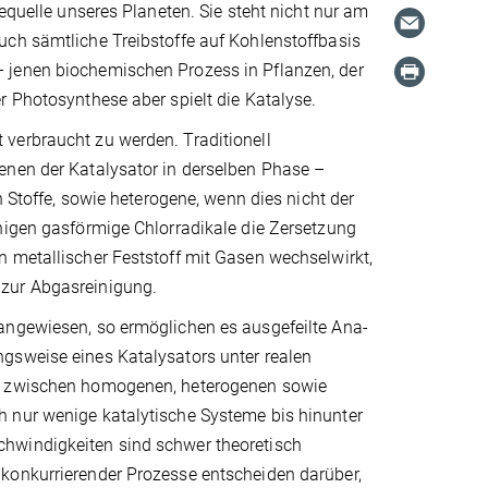
equelle unseres Planeten. Sie steht nicht nur am
uch sämtliche Treibstoffe auf Kohlenstoffbasis
 jenen biochemischen Prozess in Pflanzen, der
r Photosynthese aber spielt die Katalyse.
verbraucht zu werden. Traditionell
enen der Katalysator in derselben Phase –
n Stoffe, sowie heterogene, wenn dies nicht der
nigen gasförmige Chlorradikale die Zersetzung
n metallischer Feststoff mit Gasen wechselwirkt,
 zur Abgasreinigung.
angewiesen, so ermöglichen es ausgefeilte Ana­
ngsweise eines Katalysators unter realen
n zwischen homogenen, he­tero­genen sowie
h nur wenige katalytische Systeme bis hinunter
hwindigkeiten sind schwer theoretisch
konkurrierender Prozesse entscheiden darüber,