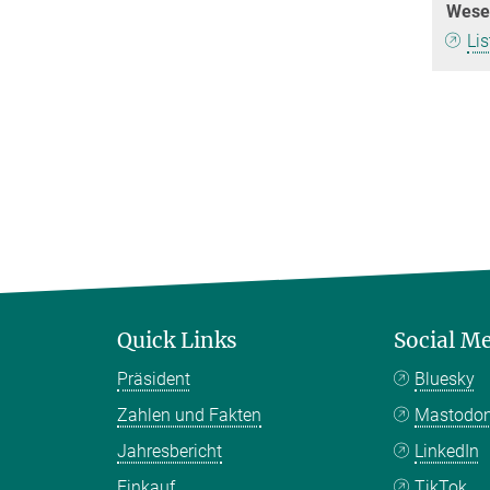
Wesen
Lis
Quick Links
Social M
Präsident
Bluesky
Zahlen und Fakten
Mastodo
Jahresbericht
LinkedIn
Einkauf
TikTok