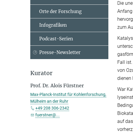
Die une
Anfang 
Orte der Forschung
hervorg
Infografiken
zum Auf
Katalys
Podcast-Serien
untersc
Presse-Newsletter
gasförm
Fall is
von Ozo
Kurator
dienen 
Prof. Dr. Alois Fürstner
War Kat
Max-Planck-Institut für Kohlenforschung,
lyse­in
Mülheim an der Ruhr
Bedingu
+49 208 306-2342
Biokata
fuerstner@...
auf das
vorherz