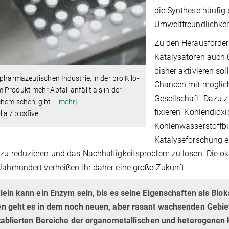
die Synthese häufig 
Umweltfreundlichkeit 
Zu den Herausforde
Katalysatoren auch 
bisher aktivieren so
 pharmazeutischen Industrie, in der pro Kilo­
Chancen mit möglich
Produkt mehr Abfall anfällt als in der
Gesellschaft. Dazu z
chemischen, gibt
…
[mehr]
fixieren, Kohlendiox
lia / picsfive
Kohlenwasserstoffbin
Katalyseforschung e
 zu reduzieren und das Nachhaltigkeitsproblem zu lösen. Die
Jahrhundert verheißen ihr daher eine große Zukunft.
lein kann ein Enzym sein, bis es seine Eigenschaften als Biok
n geht es in dem noch neuen, aber rasant wachsenden Gebiet
tablierten Bereiche der organometallischen und heterogenen 