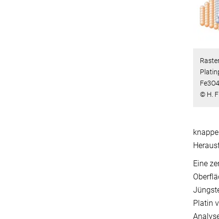
Raste
Platin
Fe3O4
© H. F
knapper
Heraus
Eine ze
Oberflä
Jüngste
Platin v
Analyse