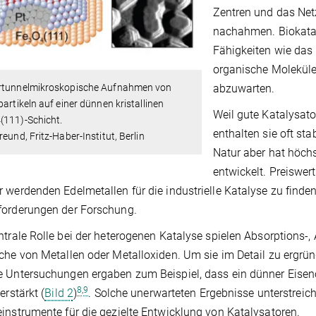
Zentren und das Net
nachahmen. Biokatal
Fähigkeiten wie das
organische Moleküle
rtunnelmikroskopische Aufnahmen von
abzuwarten.
partikeln auf einer dünnen kristallinen
Weil gute Katalysat
(111)-Schicht.
enthalten sie oft st
reund, Fritz-Haber-Institut, Berlin
Natur aber hat höchs
entwi­ckelt. Preiswer
 werdenden Edelmetallen für die industrielle Katalyse zu finde
forderungen der Forschung.
ntrale Rolle bei der heterogenen Katalyse spielen Absorptions-,
che von Metallen oder Metalloxiden. Um sie im Detail zu ergrün
 Untersuchungen ergaben zum Beispiel, dass ein dünner Eiseno
8
,
9
erstärkt (
Bild 2
)
. Solche unerwarteten Ergebnisse unterstreic
instrumente für die gezielte Entwicklung von Katalysatoren.