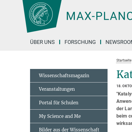
Hauptinhalt
ÜBER UNS
FORSCHUNG
NEWSROO
Startseite
Ka
Wissenschaftsmagazin
18. OKT
Veranstaltungen
"Kataly
Anwend
Portal für Schulen
der La
beim c
My Science and Me
wirksa
Bilder aus der Wissenschaft