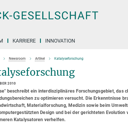
M
KARRIERE
INNOVATION
Newsroom
Artikel
Katalyseforschung
talyseforschung
OBER 2010
se" beschreibt ein interdisziplinäres Forschungsgebiet, das 
ungsbereichen zu optimieren versucht. Die Erkenntnisse brac
ndwirtschaft, Materialforschung, Medizin sowie beim Umwelts
omputergestützten Design und bei der gerichteten Evoluti
meren Katalysatoren verhelfen.