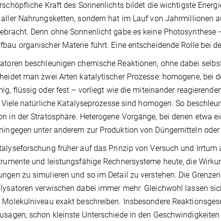
rschöpfliche Kraft des Sonnenlichts bildet die wichtigste Energi
aller Nahrungsketten, sondern hat im Lauf von Jahrmillionen a
ebracht. Denn ohne Sonnenlicht gäbe es keine Photosynthese –
bau organischer Materie führt. Eine entscheidende Rolle bei de
atoren beschleunigen chemische Reaktionen, ohne dabei selbst 
heidet man zwei Arten katalytischer Prozesse: homogene, bei d
ig, flüssig oder fest – vorliegt wie die mitei­nander reagierende
t. Viele natürliche Katalyseprozesse sind homogen. So beschleu
n in der Stratosphäre. Heterogene Vorgänge, bei denen etwa ei
hingegen unter anderem zur Produktion von Düngemitteln oder
alyseforschung früher auf das Prinzip von Versuch und Irrtum 
strumente und leistungsfähige Rechnersysteme heute, die Wirku
ngen zu simulieren und so im Detail zu verstehen. Die Grenze
lysatoren verwischen dabei immer mehr. Gleichwohl lassen sic
 Molekülniveau exakt beschreiben. Insbesondere Reaktionsgesc
usagen; schon kleinste Unterschiede in den Geschwindigkeiten 