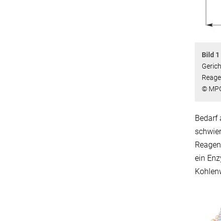
Bild 1 
Gerich
Reage
© MP
Bedarf 
schwier
Reagenz
ein Enz
Kohlenw