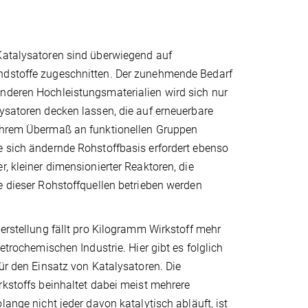
Katalysatoren sind überwiegend auf
dstoffe zugeschnitten. Der zunehmende Bedarf
nderen Hoch­leistungsmaterialien wird sich nur
ysatoren decken lassen, die auf erneuerbare
ihrem Übermaß an funktionellen Gruppen
e sich ändernde Rohstoffbasis erfordert ebenso
r, kleiner dimensionierter Reaktoren, die
e dieser Roh­stoffquellen betrieben werden
herstellung fällt pro Kilogramm Wirkstoff mehr
petrochemischen Industrie. Hier gibt es folglich
für den Einsatz von Katalysatoren. Die
rkstoffs beinhaltet dabei meist mehrere
lange nicht jeder davon katalytisch abläuft, ist