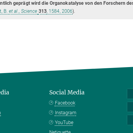
tlich geprägt wird die Organokatalyse von den Forschern de
t, B.
et al., Science
313
, 1584, 2006
).
edia
Social Media
Facebook
n
Instagram
YouTube
Netiquette