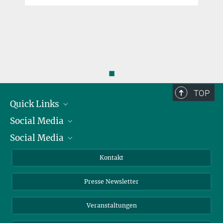
◼
TOP
Quick Links
Social Media
Präsident
Social Media
Zahlen und Fakten
Bluesky
Jahresbericht
Mastodon
Facebook
Kontakt
Einkauf
LinkedIn
Instagram
Presse Newsletter
Meldestelle Fehlverhalten
TikTok
YouTube
Netiquette
Veranstaltungen