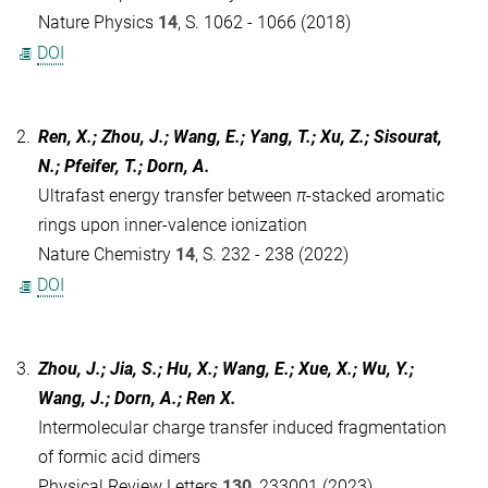
Nature Physics
14
, S. 1062 - 1066 (2018)
DOI
2.
Ren, X.; Zhou, J.; Wang, E.; Yang, T.; Xu, Z.; Sisourat,
N.; Pfeifer, T.; Dorn, A.
Ultrafast energy transfer between
π
-stacked aromatic
rings upon inner-valence ionization
Nature Chemistry
14
, S. 232 - 238 (2022)
DOI
3.
Zhou, J.; Jia, S.; Hu, X.; Wang, E.; Xue, X.; Wu, Y.;
Wang, J.; Dorn, A.; Ren X.
Intermolecular charge transfer induced fragmentation
of formic acid dimers
Physical Review Letters
130
, 233001 (2023)