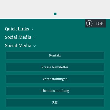
◼
TOP
Quick Links
Social Media
Präsident
Social Media
Zahlen und Fakten
Bluesky
Jahresbericht
Mastodon
Facebook
Kontakt
Einkauf
LinkedIn
Instagram
Presse Newsletter
Meldestelle Fehlverhalten
TikTok
YouTube
Netiquette
Veranstaltungen
Themensammlung
RSS