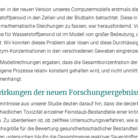
en in der neuen Version unseres Computermodells erstmals die
toffperoxid in den Zellen und der Blutbahn betrachtet. Diese 
 mathematische Gleichungen zu fassen, war herausfordernd. Vor 
e für Wasserstoffperoxid ist im Modell von großer Bedeutung, 
. Wir konnten dieses Problem aber lösen und diese Durchlässi
zym-Konzentrationen in den verschiedenen Geweben eingrenze
Modellrechnungen ergaben, dass die Gesamtkonzentration der r
igene Prozesse relativ konstant gehalten wird, und nicht unmit
menhängt.
irkungen der neuen Forschungsergebnis
enntnisse aus unserer Studie deuten darauf hin, dass die derze
hiedlichen Toxizität einzelner Feinstaub-Bestandteile einer k
 Zu überdenken ist, ob zellfreie Untersuchungsverfahren, wie sie
chsgröße für die Bewertung gesundheitsschädlicher Bestandteile
en untersuchen häufig die Gesamtmenge reaktiver Sauerstoffspe