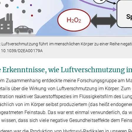
:
Luftverschmutzung führt im menschlichen Körper zu einer Reihe negativ
: 10.1039/D2EA00179A
 Erkenntnisse, wie Luftverschmutzung i
sem Zusammenhang entdeckte meine Forschungsgruppe am Max-P
tails über die Wirkung von Luftverschmutzung im Körper. Zum 
ration reaktiver Sauerstoffspezies im Flüssigkeitsfilm des L
chlich von im Körper selbst produziertem (das heißt endogen
geatmeten Feinstaub. Das war erst einmal verwunderlich, da 
 wissen, dass sich viele negative Gesundheitseffekte dem Fein
eren war die Produktion von Hydroxyl-Radikalen in unseren Re