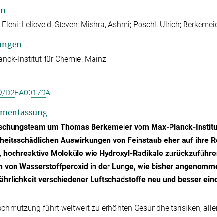
en
 Eleni; Lelieveld, Steven; Mishra, Ashmi; Pöschl, Ulrich; Berkeme
ungen
nck-Institut für Chemie, Mainz
9/D2EA00179A
menfassung
rschungsteam um Thomas Berkemeier vom Max-Planck-Institut 
eitsschädlichen Auswirkungen von Feinstaub eher auf ihre R
 hochreaktive Moleküle wie Hydroxyl-Radikale zurückzuführen
von Wasserstoffperoxid in der Lunge, wie bisher angenommen.
ährlichkeit verschiedener Luftschadstoffe neu und besser ein
schmutzung führt weltweit zu erhöhten Gesundheitsrisiken, all