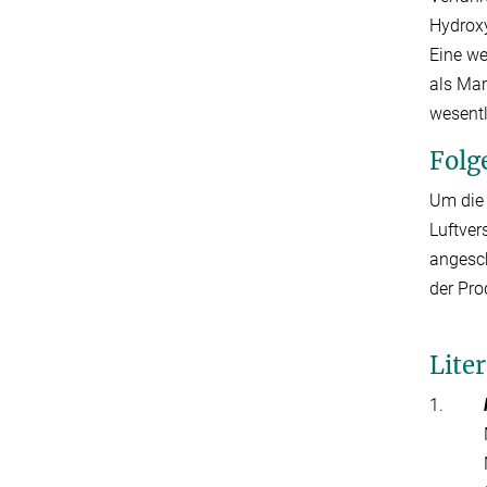
Hydroxy
Eine we
als Mar
wesentl
Folg
Um die
Luftver
angesch
der Pro
Lite
1.