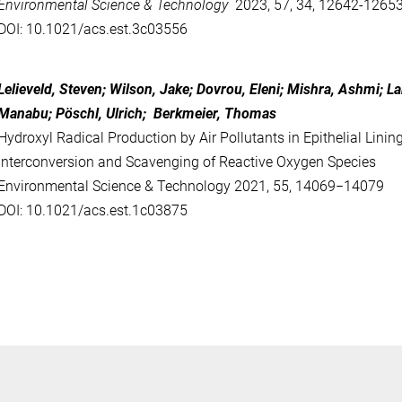
Environmental Science & Technology
2023, 57, 34, 12642-1265
DOI: 10.1021/acs.est.3c03556
Lelieveld, Steven; Wilson, Jake; Dovrou, Eleni; Mishra, Ashmi; La
Manabu; Pöschl, Ulrich; Berkmeier, Thomas
Hydroxyl Radical Production by Air Pollutants in Epithelial Lini
Interconversion and Scavenging of Reactive Oxygen Species
Environmental Science & Technology 2021, 55, 14069−14079
DOI: 10.1021/acs.est.1c03875