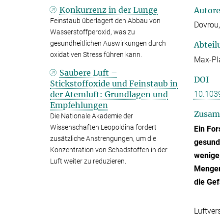
Konkurrenz in der Lunge
Autor
Feinstaub überlagert den Abbau von
Dovrou,
Wasserstoffperoxid, was zu
gesundheitlichen Auswirkungen durch
Abteil
oxidativen Stress führen kann.
Max-Pla
Saubere Luft –
DOI
Stickstoffoxide und Feinstaub in
der Atemluft: Grundlagen und
10.103
Empfehlungen
Zusam
Die Nationale Akademie der
Wissenschaften Leopoldina fordert
Ein Fo
zusätzliche Anstrengungen, um die
gesundh
Konzentration von Schadstoffen in der
wenige,
Luft weiter zu reduzieren.
Mengen 
die Gef
Luftver