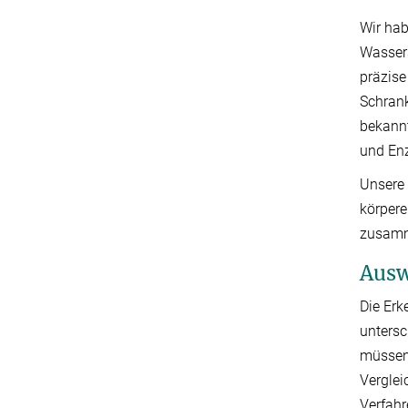
Wir hab
Wassers
präzise
Schrank
bekannt
und En
Unsere 
körpere
zusam
Ausw
Die Erk
untersc
müssen.
Verglei
Verfahr