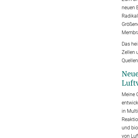
neuen E
Radikal
Größeno
Membran
Das hei
Zellen 
Quellen
Neue
Luft
Meine G
entwick
in Mult
Reaktio
und bio
von Luf