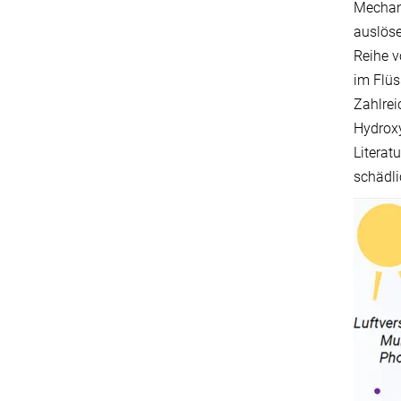
Mechani
auslöse
Reihe v
im Flüs
Zahlrei
Hydroxy
Literat
schädli