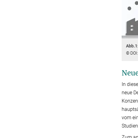
Abb.1
© DOI
Neue
In die
neue De
Konzent
hauptsä
vom ein
Studien
Zum and