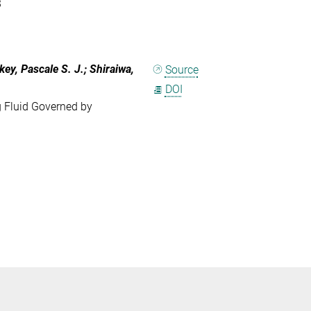
3
key, Pascale S. J.; Shiraiwa,
Source
DOI
ng Fluid Governed by