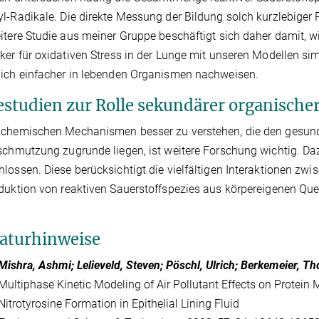
l-Radikale. Die direkte Messung der Bildung solch kurzlebiger R
itere Studie aus meiner Gruppe beschäftigt sich daher damit, wi
ker für oxidativen Stress in der Lunge mit unseren Modellen si
ich einfacher in lebenden Organismen nachweisen.
estudien zur Rolle sekundärer organische
 chemischen Mechanismen besser zu verstehen, die den gesun
schmutzung zugrunde liegen, ist weitere Forschung wichtig. Da
lossen. Diese berücksichtigt die vielfältigen Interaktionen zw
duktion von reaktiven Sauerstoffspezies aus körpereigenen Que
raturhinweise
Mishra, Ashmi; Lelieveld, Steven; Pöschl, Ulrich; Berkemeier, T
Multiphase Kinetic Modeling of Air Pollutant Effects on Protein 
Nitrotyrosine Formation in Epithelial Lining Fluid