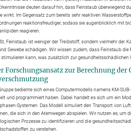
rkenntnisse deuten darauf hin, dass Feinstaub überwiegend d
e wirkt. Im Gegensatz zum bereits sehr reaktiven Wasserstoff
rdnungen reaktionsfreudiger, sodass sie augenblicklich mit b
lipiden reagieren.
ßt, Feinstaub ist weniger der Treibstoff, sondern vielmehr der 
und Gewebe schädigen. Wir wissen zudem, dass Feinstaub die
 stimulieren kann, was zusätzlich zur gesundheitsschädlichen 
r Forschungsansatz zur Berechnung der 
verschmutzung
ruppe bediente sich eines Computermodells namens KM-SUB-ELF
elt und programmiert haben. Dabei handelt es sich um ein Mo
iphasen-Systemen. Das Modell simuliert den Transport von Luf
nen, die sich in den Atemwegen abspielen. Wir nutzen es, um 
logischen Prozesse zu identifizieren und die gesundheitsschä
tschadstoffen zu verstehen.