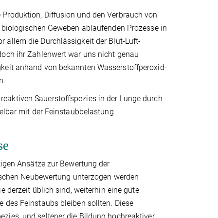
 Produktion, Diffusion und den Verbrauch von
in biologischen Geweben ablaufenden Prozesse in
allem die Durchlässigkeit der Blut-Luft-
doch ihr Zahlenwert war uns nicht genau
gkeit anhand von bekannten Wasserstoffperoxid-
n.
eaktiven Sauerstoffspezies in der Lunge durch
telbar mit der Feinstaubbelastung
se
itigen Ansätze zur Bewertung der
ritischen Neubewertung unterzogen werden
 derzeit üblich sind, weiterhin eine gute
 des Feinstaubs bleiben sollten. Diese
zies, und seltener die Bildung hochreaktiver