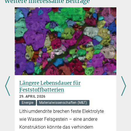
Weitere interessante Beiträge
Woher stammt das beinahe
energiereichste kosmische Teilchen,
das jemals gemessen wurde?
6. FEBRUAR 2026
Astronomie
Astrophysik
Teilchenphysik
Das Teilchen, das 2021 mit der
zweithöchsten jemals gemessenen Energie