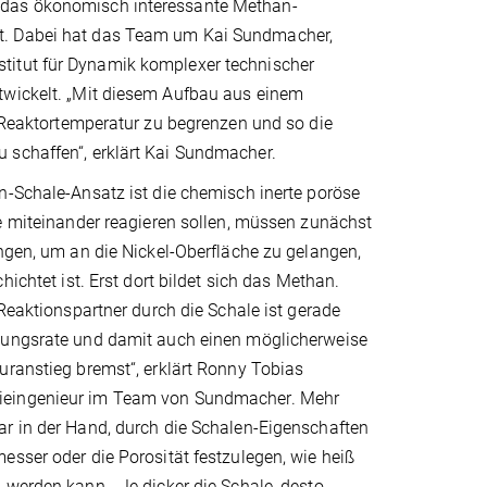
, das ökonomisch interessante Methan-
lt. Dabei hat das Team um Kai Sundmacher,
titut für Dynamik komplexer technischer
twickelt. „Mit diesem Aufbau aus einem
e Reaktortemperatur zu begrenzen und so die
 schaffen“, erklärt Kai Sundmacher.
n-Schale-Ansatz ist die chemisch inerte poröse
e miteinander reagieren sollen, müssen zunächst
ngen, um an die Nickel-Oberfläche zu gelangen,
hichtet ist. Erst dort bildet sich das Methan.
 Reaktionspartner durch die Schale ist gerade
ungsrate und damit auch einen möglicherweise
uranstieg bremst“, erklärt Ronny Tobias
eingenieur im Team von Sundmacher. Mehr
r in der Hand, durch die Schalen-Eigenschaften
sser oder die Porosität festzulegen, wie heiß
werden kann. „Je dicker die Schale, desto