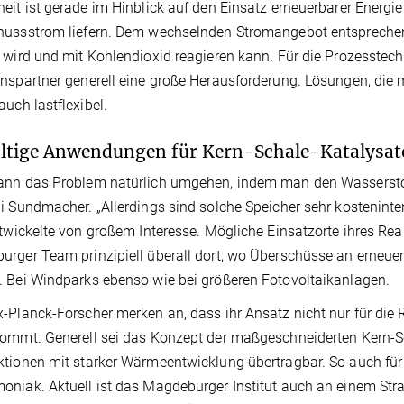
eit ist gerade im Hinblick auf den Einsatz erneuerbarer Energie
hussstrom liefern. Dem wechselnden Stromangebot entsprechen
 wird und mit Kohlendioxid reagieren kann. Für die Prozesste
nspartner generell eine große Herausforderung. Lösungen, di
auch lastflexibel.
ältige Anwendungen für Kern-Schale-Katalysat
nn das Problem natürlich umgehen, indem man den Wasserstof
i Sundmacher. „Allerdings sind solche Speicher sehr kostenintens
ntwickelte von großem Interesse. Mögliche Einsatzorte ihres Re
rger Team prinzipiell überall dort, wo Überschüsse an erneue
 Bei Windparks ebenso wie bei größeren Fotovoltaikanlagen.
-Planck-Forscher merken an, dass ihr Ansatz nicht nur für die 
ommt. Generell sei das Konzept der maßgeschneiderten Kern-Sc
tionen mit starker Wärmeentwicklung übertragbar. So auch für
niak. Aktuell ist das Magdeburger Institut auch an einem Str