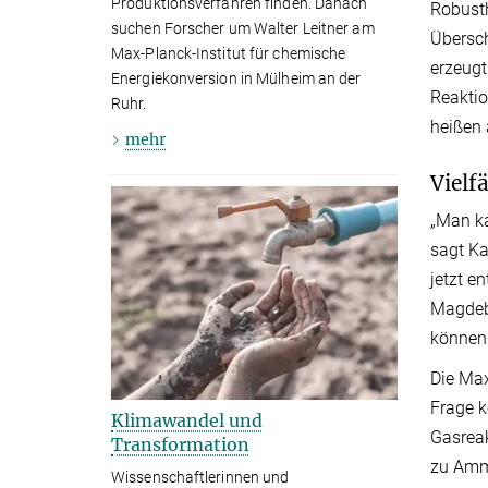
Produktionsverfahren finden. Danach
Robusth
suchen Forscher um Walter Leitner am
Übersc
Max-Planck-Institut für chemische
erzeugt
Energiekonversion in Mülheim an der
Reaktio
Ruhr.
heißen 
mehr
Vielf
„Man ka
sagt Ka
jetzt e
Magdebu
können.
Die Max
Frage k
Klimawandel und
Gasreak
Transformation
zu Ammo
Wissenschaftlerinnen und