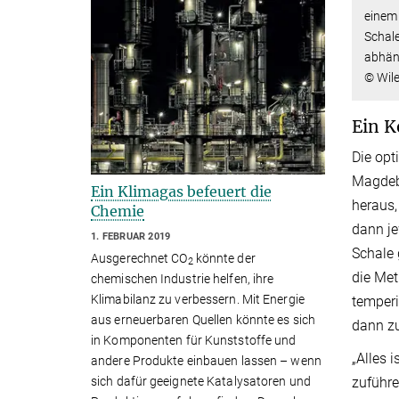
einem 
Schale
abhän
© Wil
Ein K
Die opt
Magdebu
Ein Klimagas befeuert die
heraus,
Chemie
dann je
1. FEBRUAR 2019
Schale 
Ausgerechnet CO
könnte der
2
die Met
chemischen Industrie helfen, ihre
Klimabilanz zu verbessern. Mit Energie
temperi
aus erneuerbaren Quellen könnte es sich
dann zu
in Komponenten für Kunststoffe und
„Alles 
andere Produkte einbauen lassen – wenn
sich dafür geeignete Katalysatoren und
zuführe