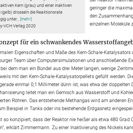
aktiven Kern (grau) und einer inaktiven
geringer die maxima
 (gelb) drosseln die Reaktionsrate
den Zusammenhang. 
gig unter
…
[mehr]
einzelnen Moleküle z
ey-VCH Verlag 2020
onzept für ein schwankendes Wasserstoffange
imalen Eigenschaften und Maße des Kern-Schale-Katalysators u
rger Team über Computersimulationen und anschließende Experi
 bei dem man ein Bündel aus drei Meter langen, wenige Zentime
weils mit den Kern-Schale-Katalysatorpellets gefüllt werden. Die
gerade einmal 0,1 Millimeter dünn ist, was etwa der doppelten 
hanisierung leitet man ein Gemisch aus Wasserstoff und Kohle
erten Röhren. Das entstehende Methangas wird am anderen End
m Beispiel in Tanks oder ins bestehende Erdgasnetz eingespei
ist so konzipiert, dass der Reaktor nie heißer als etwa 480 Grad 
n“, erklärt Zimmermann. Zu einer Inaktivierung des Nickels kan