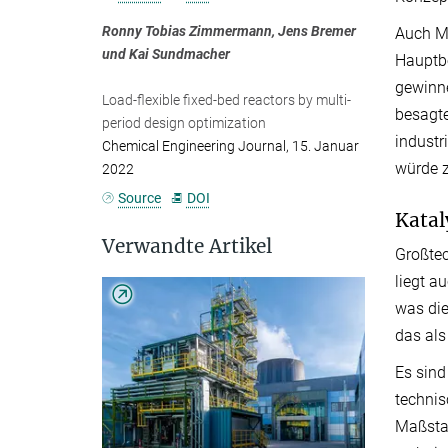
Ronny Tobias Zimmermann, Jens Bremer
Auch Me
und Kai Sundmacher
Hauptbe
gewinne
Load-flexible fixed-bed reactors by multi-
besagte
period design optimization
industr
Chemical Engineering Journal, 15. Januar
würde 
2022
Source
DOI
Katal
Verwandte Artikel
Großtec
liegt a
was die
das als
Es sind
technis
Maßstab