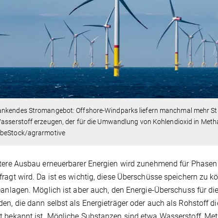
nkendes Stromangebot: Offshore-Windparks liefern manchmal mehr Stro
Wasserstoff erzeugen, der für die Umwandlung von Kohlendioxid in Met
beStock/agrarmotive
tere Ausbau erneuerbarer Energien wird zunehmend für Phasen 
ragt wird. Da ist es wichtig, diese Überschüsse speichern zu k
eanlagen. Möglich ist aber auch, den Energie-Überschuss für 
en, die dann selbst als Energieträger oder auch als Rohstoff d
t bekannt ist. Mögliche Substanzen sind etwa Wasserstoff, M