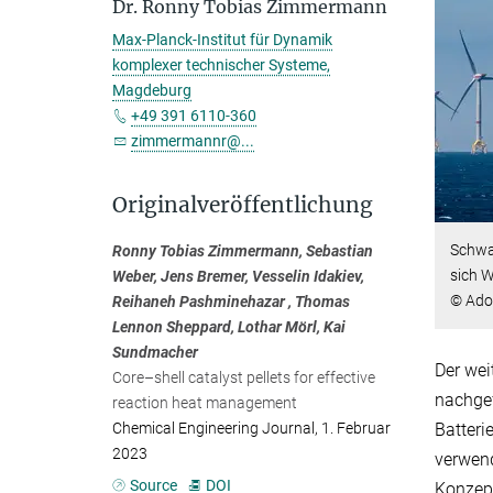
Dr. Ronny Tobias Zimmermann
Max-Planck-Institut für Dynamik
komplexer technischer Systeme,
Magdeburg
+49 391 6110-360
zimmermannr@...
Originalveröffentlichung
Schwa
Ronny Tobias Zimmermann, Sebastian
sich 
Weber, Jens Bremer, Vesselin Idakiev,
© Ado
Reihaneh Pashminehazar , Thomas
Lennon Sheppard, Lothar Mörl, Kai
Sundmacher
Der wei
Core–shell catalyst pellets for effective
nachgef
reaction heat management
Batteri
Chemical Engineering Journal, 1. Februar
2023
verwend
Source
DOI
Konzep