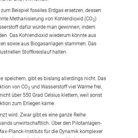
 zum Beispiel fossiles Erdgas ersetzen, dessen
nannte Methanisierung von Kohlendioxid (CO
)
2
sserstoff dafür würde man gewinnen, indem
rden. Das Kohlendioxid wiederum könnte aus
erken sowie aus Biogasanlagen stammen. Das
triellen Stoffkreislauf halten.
 speichern, gibt es bislang allerdings nicht. Das
aktion von CO
und Wasserstoff viel Wärme frei,
2
nicht über 550 Grad Celsius klettern, weil sonst
aktion zum Erliegen käme.
nzt wird. Zwar gibt es eine ganze Reihe
ands unwirtschaftlich. Über den Pilotanlagen-
Max-Planck-Instituts für die Dynamik komplexer