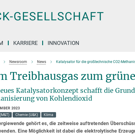
M
KARRIERE
INNOVATION
Newsroom
News
Katalysator für die großtechnische CO2-Methani
m Treibhausgas zum grüne
neues Katalysatorkonzept schafft die Grund
anisierung von Kohlendioxid
EMBER 2023
(M&T)
Chemie (U&K)
Klima
ergiewende gehört es, die zeitweise auftretenden Überschüs
enden. Eine Möglichkeit ist dabei die elektrolytische Erzeu