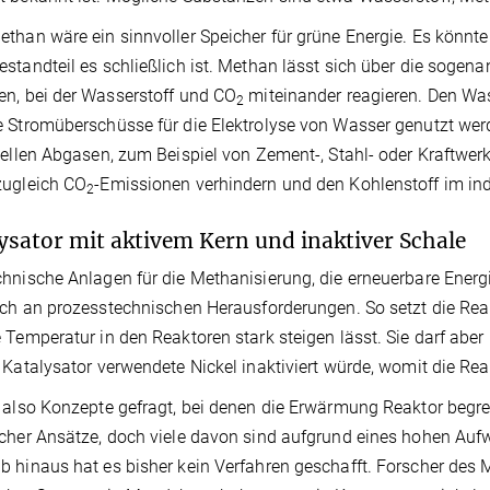
than wäre ein sinnvoller Speicher für grüne Energie. Es könnte
standteil es schließlich ist. Methan lässt sich über die soge
n, bei der Wasserstoff und CO
miteinander reagieren. Den Wa
2
 Stromüberschüsse für die Elektrolyse von Wasser genutzt we
iellen Abgasen, zum Beispiel von Zement-, Stahl- oder Kraftw
zugleich CO
-Emissionen verhindern und den Kohlenstoff im indus
2
ysator mit aktivem Kern und inaktiver Schale
hnische Anlagen für die Methanisierung, die erneuerbare Energie
uch an prozesstechnischen Herausforderungen. So setzt die Re
 Temperatur in den Reaktoren stark steigen lässt. Sie darf aber 
 Katalysator verwendete Nickel inaktiviert würde, womit die Re
 also Konzepte gefragt, bei denen die Erwärmung Reaktor begre
cher Ansätze, doch viele davon sind aufgrund eines hohen Aufw
 hinaus hat es bisher kein Verfahren geschafft. Forscher des 