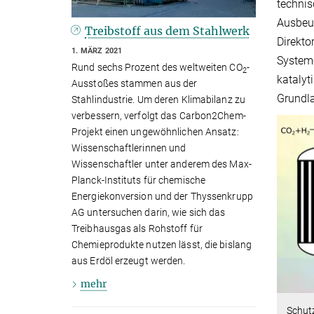
technis
Ausbeut
Treibstoff aus dem Stahlwerk
Direkto
1. MÄRZ 2021
Systeme
Rund sechs Prozent des weltweiten CO
-
2
katalyt
Ausstoßes stammen aus der
Grundla
Stahlindustrie. Um deren Klimabilanz zu
verbessern, verfolgt das Carbon2Chem-
Projekt einen ungewöhnlichen Ansatz:
Wissenschaftlerinnen und
Wissenschaftler unter anderem des Max-
Planck-Instituts für chemische
Energiekonversion und der Thyssenkrupp
AG untersuchen darin, wie sich das
Treibhausgas als Rohstoff für
Chemieprodukte nutzen lässt, die bislang
aus Erdöl erzeugt werden.
mehr
Schutz