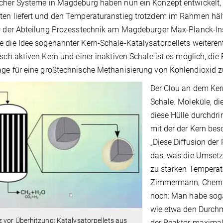
cher Systeme in Magdeburg haben nun ein Konzept entwickelt
en liefert und den Temperaturanstieg trotzdem im Rahmen hä
r der Abteilung Prozesstechnik am Magdeburger Max-Planck-Ins
 die Idee sogenannter Kern-Schale-Katalysatorpellets weiteren
isch aktiven Kern und einer inaktiven Schale ist es möglich, di
ge für eine großtechnische Methanisierung von Kohlendioxid zu
Der Clou an dem Ker
Schale. Moleküle, di
diese Hülle durchdri
mit der der Kern besc
„Diese Diffusion der
das, was die Umsetz
zu starken Temperat
Zimmermann, Chemi
noch: Man habe soga
wie etwa den Durchme
 vor Überhitzung: Katalysatorpellets aus
der Reaktor maximal 