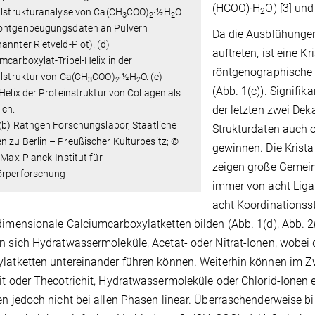
(HCOO)·H
O) [3] un
llstrukturanalyse von Ca(CH
COO)
·½H
O
2
3
2
2
öntgenbeugungsdaten an Pulvern
Da die Ausblühungen 
annter Rietveld-Plot). (d)
auftreten, ist eine 
mcarboxylat-Tripel-Helix in der
röntgenographische 
llstruktur von Ca(CH
COO)
·½H
O. (e)
3
2
2
(Abb. 1(c)). Signifi
-Helix der Proteinstruktur von Collagen als
ich.
der letzten zwei Dek
 (b) Rathgen Forschungslabor, Staatliche
Strukturdaten auch 
 zu Berlin – Preußischer Kulturbesitz; ©
gewinnen. Die Krist
) Max-Planck-Institut für
zeigen große Gemein
örperforschung
immer von acht Liga
acht Koordinationss
dimensionale Calciumcarboxylatketten bilden (Abb. 1(d), Abb. 2(
n sich Hydratwassermoleküle, Acetat- oder Nitrat-Ionen, wobei 
latketten untereinander führen können. Weiterhin können im Z
it oder Thecotrichit, Hydratwassermoleküle oder Chlorid-Ionen 
en jedoch nicht bei allen Phasen linear. Überraschenderweise bil