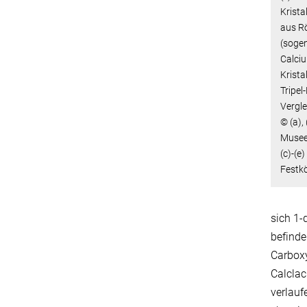
Krista
aus R
(sogen
Calciu
Krista
Tripel
Vergle
© (a),
Museen
(c)-(e
Festk
sich 1-
befinde
Carboxy
Calclac
verlauf