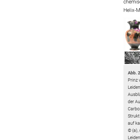
chemis
Helix-M
Abb. 
Prinz
Leide
Ausblü
der A
Carbo
Struk
auf ka
© (a),
Leiden