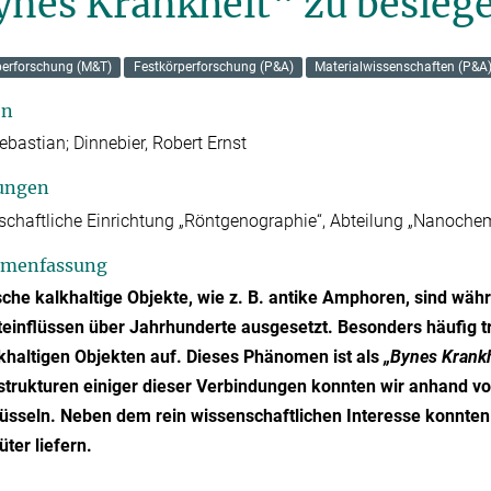
ynes Krankheit“ zu besieg
perforschung (M&T)
Festkörperforschung (P&A)
Materialwissenschaften (P&A
en
Sebastian; Dinnebier, Robert Ernst
ungen
chaftliche Einrichtung „Röntgenographie“, Abteilung „Nanoche
menfassung
sche kalkhaltige Objekte, wie z. B. antike Amphoren, sind wäh
inflüssen über Jahrhunderte ausgesetzt. Besonders häufig t
khaltigen Objekten auf. Dieses Phänomen ist als
„Bynes Krankh
lstrukturen einiger dieser Verbindungen konnten wir anhand 
üsseln. Neben dem rein wissenschaftlichen Interesse konnten 
üter liefern.