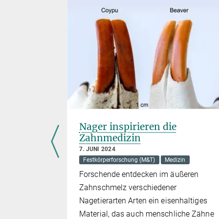
ine
Nager inspirieren die
Zahnmedizin
7. JUNI 2024
Festkörperforschung (M&T)
Medizin
Forschende entdecken im äußeren
Zahnschmelz verschiedener
nsportes
Nagetierarten Arten ein eisenhaltiges
t neue
Material, das auch menschliche Zähne