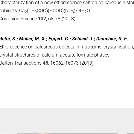
Characterization of a new efflorescence salt on calcareous histo
cabinets: Ca
(CH
COO)(HCOO)(NO
)
·4H
O
2
3
3
2
2
Corrosion Science
132
, 68-78 (2018)
Bette, S.; Müller, M. X.; Eggert. G.; Schleid, T.; Dinnebier, R. E.
Efflorescence on calcareous objects in museums: crystallisation
crystal structures of calcium acetate formate phases
Dalton Transactions
48
, 16062-16073 (2019)