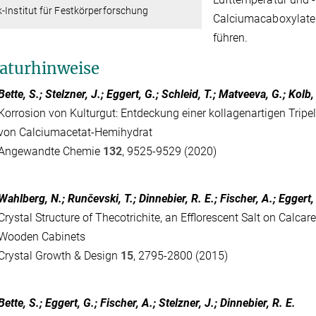
-Institut für Festkörperforschung
Calciumacaboxylate 
führen.
raturhinweise
Bette, S.; Stelzner, J.; Eggert, G.; Schleid, T.; Matveeva, G.; Kolb,
Korrosion von Kulturgut: Entdeckung einer kollagenartigen Tripelhe
von Calciumacetat-Hemihydrat
Angewandte Chemie
132
, 9525-9529 (2020)
Wahlberg, N.; Runčevski, T.; Dinnebier, R. E.; Fischer, A.; Eggert,
Crystal Structure of Thecotrichite, an Efflorescent Salt on Calcar
Wooden Cabinets
Crystal Growth & Design
15
, 2795-2800 (2015)
Bette, S.; Eggert, G.; Fischer, A.; Stelzner, J.; Dinnebier, R. E.