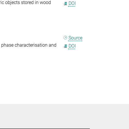
ric objects stored in wood
DOI
Source
, phase characterisation and
DOI