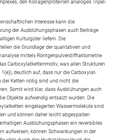
mplexes, den Kollagenproteinen analoges Tripel-
enschaftlichen Interesse kann die
klärung der Ausblühungsphasen auch Beiträge
ltigen Kulturgüter liefern. Die
tellen die Grundlage der qualitativen und
nanalyse mittels Röntgenpulverdiffraktometrie
 das Carboxylatkettenmotiv, was allen Strukturen
1(e)), deutlich auf, dass nur die Carboxylat-
der Ketten nötig sind und nicht die
en. Somit wird klar, dass Ausblühungen auch
die Objekte aufwendig entsalzt wurden. Die
ylatketten eingelagerten Wassermoleküle sind
en und können daher leicht abgespalten
erhaltigen Ausblühungsphasen ein reversibles
en aufweisen, können Schwankungen in der
-feuchte durch den Hydratationsdruck der