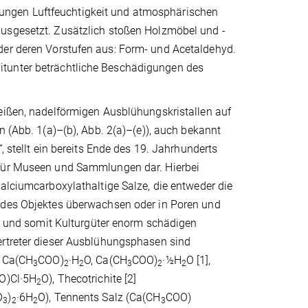
ungen Luftfeuchtigkeit und atmosphärischen
ausgesetzt. Zusätzlich stoßen Holzmöbel und -
der deren Vorstufen aus: Form- und Acetaldehyd.
itunter beträchtliche Beschädigungen des
eißen, nadelförmigen Ausblühungskristallen auf
n (Abb. 1(a)–(b), Abb. 2(a)–(e)), auch bekannt
“
, stellt ein bereits Ende des 19. Jahrhunderts
für Museen und Sammlungen dar. Hierbei
alciumcarboxylathaltige Salze, die entweder die
des Objektes überwachsen oder in Poren und
en und somit Kulturgüter enorm schädigen
rtreter dieser Ausblühungsphasen sind
: Ca(CH
COO)
·H
O, Ca(CH
COO)
·½H
O [1],
3
2
2
3
2
2
O)Cl·5H
O), Thecotrichite [2]
2
O
)
·6H
O), Tennents Salz (Ca(CH
COO)
3
2
2
3