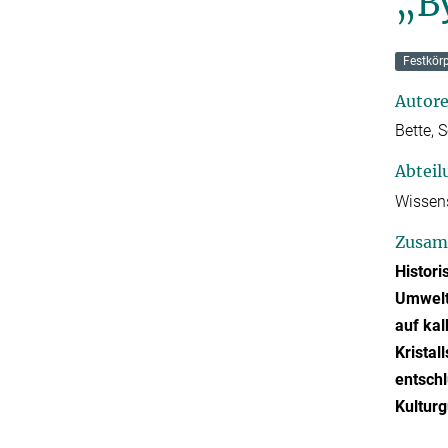
„B
Festkör
Autor
Bette, 
Abteil
Wissens
Zusam
Histori
Umwelte
auf kal
Kristal
entschl
Kulturg