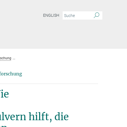
ENGLISH
orschung
Wie Kristallstrukturanalyse aus Röntgenbeugungsdaten an Pulvern hilf
rforschung
ie
ern hilft, die