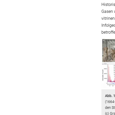
Histor
Gasen 
vitrine
Infolge
betroff
Abb.
(1664
den St
(c) Gr