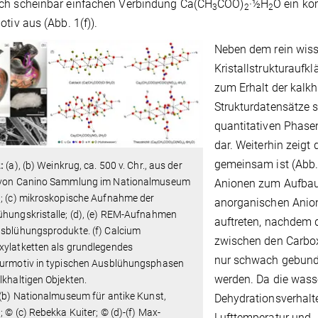
ch scheinbar einfachen Verbindung Ca(CH
COO)
·½H
O ein ko
3
2
2
otiv aus (Abb. 1(f)).
Neben dem rein wiss
Kristallstrukturauf
zum Erhalt der kalkha
Strukturdatensätze s
quantitativen Phase
dar. Weiterhin zeigt
gemeinsam ist (Abb. 
2:
(a), (b) Weinkrug, ca. 500 v. Chr., aus der
 von Canino Sammlung im Nationalmuseum
Anionen zum Aufbau 
n; (c) mikroskopische Aufnahme der
anorganischen Anion
hungskristalle; (d), (e) REM-Aufnahmen
auftreten, nachdem 
usblühungsprodukte. (f) Calcium
zwischen den Carbox
xylatketten als grundlegendes
nur schwach gebund
turmotiv in typischen Ausblühungsphasen
werden. Da die wass
lkhaltigen Objekten.
 (b) Nationalmuseum für antike Kunst,
Dehydrationsverhalt
; © (c) Rebekka Kuiter; © (d)-(f) Max-
Lufttemperatur und 