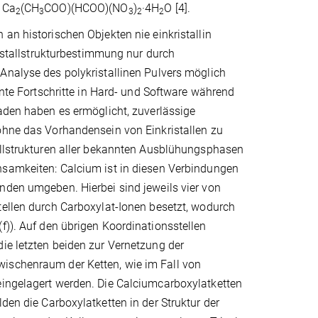
d Ca
(CH
COO)(HCOO)(NO
)
·4H
O [4].
2
3
3
2
2
an historischen Objekten nie einkristallin
Kristallstrukturbestimmung nur durch
Analyse des polykristallinen Pulvers möglich
kante Fortschritte in Hard- und Software während
aden haben es ermöglicht, zuverlässige
ohne das Vorhandensein von Einkristallen zu
allstrukturen aller bekannten Ausblühungsphasen
samkeiten: Calcium ist in diesen Verbindungen
nden umgeben. Hierbei sind jeweils vier von
tellen durch Carboxylat-Ionen besetzt, wodurch
f)). Auf den übrigen Koordinationsstellen
die letzten beiden zur Vernetzung der
wischenraum der Ketten, wie im Fall von
eingelagert werden. Die Calciumcarboxylatketten
den die Carboxylatketten in der Struktur der