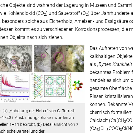
ische Objekte sind während der Lagerung in Museen und Samml
wie Kohlendioxid (CO
) und Sauerstoff (O
) über Jahrhunderte 
2
2
n, besonders solche aus Eichenholz, Ameisen- und Essigsäure o
dessen kommt es zu verschiedenen Korrosionsprozessen, die m
enen Objekts nach sich ziehen.
Das Auftreten von w
kalkhaltigen Objekte
als
„Bynes Krankheit
bekanntes Problem 
handelt es sich um c
gesamte Oberfläche 
Rissen kristallisier
können. Bekannte Ve
1
:
(a) „Anbetung der Hirten” von G. Torretti
chemisch formuliert
–1743). Ausblühungsphasen wurden an
Calclacit (Ca(CH
CO
3
ellen
1
–
11
beprobt; (b) Detailansicht von
7
.
(Ca
(CH
COO)
Cl(N
3
3
3
aphische Darstellung der