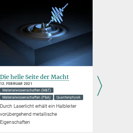
Die helle Seite der Macht
Zähne mi
12. FEBRUAR 2021
17. DEZEMBE
Materialwissenschaften (M&T)
Materialwiss
Materialwissenschaften (P&A)
Quantenphysik
Materialwiss
Durch Laserlicht erhält ein Halbleiter
Bei starker
vorübergehend metallische
Haifischzäh
Eigenschaften
vorgegeben
dadurch sp