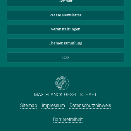
Kontakt
Einkauf
LinkedIn
Instagram
Presse Newsletter
Meldestelle Fehlverhalten
TikTok
YouTube
Netiquette
Veranstaltungen
Themensammlung
RSS
MAX-PLANCK-GESELLSCHAFT
Sitemap
Impressum
Datenschutzhinweis
Barrierefreiheit