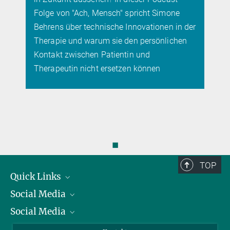
Folge von "Ach, Mensch" spricht Simone
Behrens über technische Innovationen in der
Therapie und warum sie den persönlichen
Kontakt zwischen Patientin und
Therapeutin nicht ersetzen können
◼
TOP
Quick Links
Social Media
Präsident
Social Media
Zahlen und Fakten
Bluesky
Jahresbericht
Mastodon
Facebook