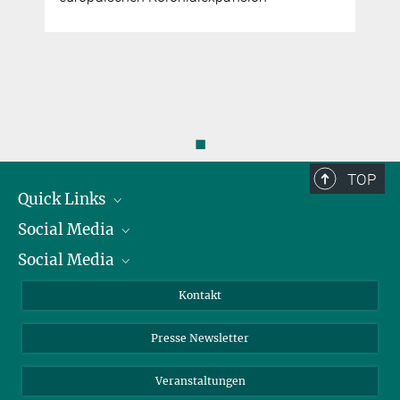
◼
TOP
Quick Links
Social Media
Präsident
Social Media
Zahlen und Fakten
Bluesky
Jahresbericht
Mastodon
Facebook
Kontakt
Einkauf
LinkedIn
Instagram
Presse Newsletter
Meldestelle Fehlverhalten
TikTok
YouTube
Netiquette
Veranstaltungen