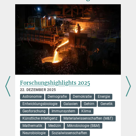
Press Office Max Planck Research Group for Systems Immunology
resident dendritic cell networks.
Immunity; 17 July, 2023 (DOI: 10.1016/j.immuni.2023.06.020)
,
Forschungshighlights 2025
22. DEZEMBER 2025
Astronomie
Demografie
Demokratie
Energie
Entwicklungsbiologie
Galaxien
Gehirn
Genetik
Geoforschung
Immunsystem
Klima
Künstliche Intelligenz
Materialwissenschaften (M&T)
Mathematik
Medizin
Mikrobiologie (B&M)
Neurobiologie
Sozialwissenschaften