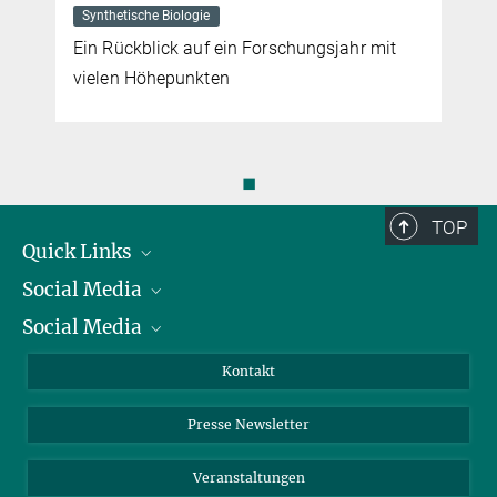
Synthetische Biologie
Ein Rückblick auf ein Forschungsjahr mit
vielen Höhepunkten
◼
TOP
Quick Links
Social Media
Präsident
Social Media
Zahlen und Fakten
Bluesky
Jahresbericht
Mastodon
Facebook
Kontakt
Einkauf
LinkedIn
Instagram
Presse Newsletter
Meldestelle Fehlverhalten
TikTok
YouTube
Netiquette
Veranstaltungen