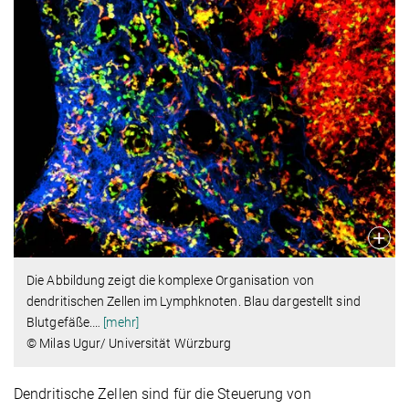
Die Abbildung zeigt die komplexe Organisation von
dendritischen Zellen im Lymphknoten. Blau dargestellt sind
Blutgefäße.
…
[mehr]
© Milas Ugur/ Universität Würzburg
Dendritische Zellen sind für die Steuerung von