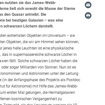
gen nutzten sie das James-Webb-
teme ließ sich sowohl die Masse der Sterne
s den Quasar antreibt. Die
ie bei heutigen Galaxien – was eine
n schwarzen Löchern darstellt.
den extremsten Objekten im Universum – sie
sten Objekten, die wir am Himmel sehen können,
ür jenes helle Leuchten ist eine physikalische
s, das in supermassereiche schwarze Löcher in
axien fällt. Solche schwarzen Löcher haben die
 oder sogar Milliarden von Sonnen. Nun ist es
tronominnen und Astronomen unter der Leitung
(in der Anfangsphase des Projekts als Postdoc
tut für Astronomie) mit Hilfe des James-Webb-
um ersten Mal gelungen, die Heimatgalaxien
 fernen kosmischen Vergangenheit zu