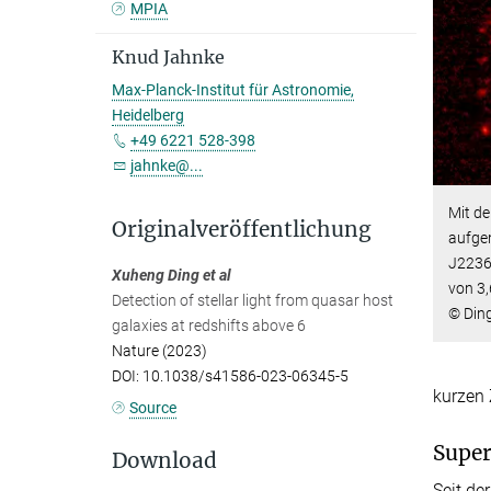
MPIA
Knud Jahnke
Max-Planck-Institut für Astronomie,
Heidelberg
+49 6221 528-398
jahnke@...
Mit d
Originalveröffentlichung
aufge
J2236
Xuheng Ding et al
von 3,
Detection of stellar light from quasar host
© Ding
galaxies at redshifts above 6
Nature (2023)
DOI: 10.1038/s41586-023-06345-5
kurzen
Source
Supe
Download
Seit de