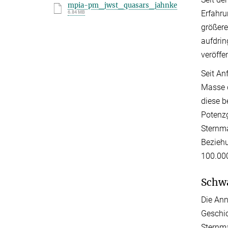
mpia-pm_jwst_quasars_jahnke
Erfahru
6.84 MB
größere
aufdrin
veröffen
Seit An
Masse d
diese b
Potenzg
Sternma
Beziehu
100.00
Schwa
Die Ann
Geschic
Sternma