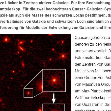
ze Löcher in Zentren aktiver Galaxien. Für ihre Beobachtun
umteleskop. Für die zwei beobachteten Quasar-Galaxien-Sys
laxie als auch die Masse des schwarzen Lochs bestimmen, da
verhältnisse von Galaxie und schwarzem Loch sind ähnlich w
forderung für Modelle der Entwicklung von Galaxien und ihre
Quasare gehören zu 
gehören zu den hell
und verantwortlich f
Extremsituation: Ga
den Zentren von Gal
Masse von Millionen
einer Gruppe von As
von Masafusa Onoue 
am Max-Planck-Insti
Weltraumteleskops z
von Quasaren in der