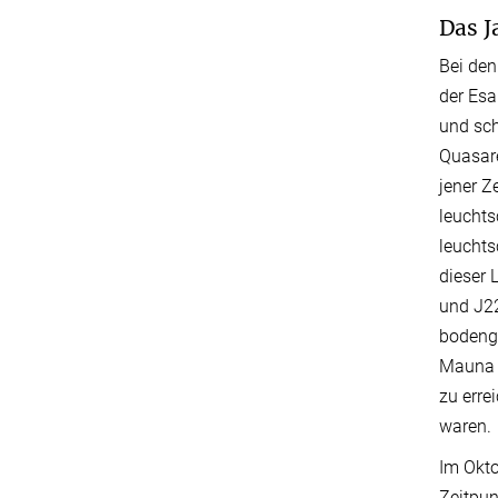
Das J
Bei den
der Esa
und sch
Quasare
jener Z
leucht
leuchts
dieser 
und J22
bodeng
Mauna K
zu erre
waren.
Im Okt
Zeitpun