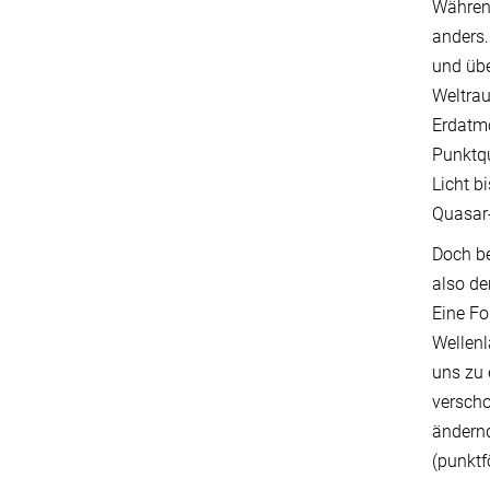
Während
anders.
und übe
Weltrau
Erdatmo
Punktqu
Licht b
Quasar-
Doch be
also de
Eine Fo
Wellenl
uns zu 
verscho
ändernd
(punktf