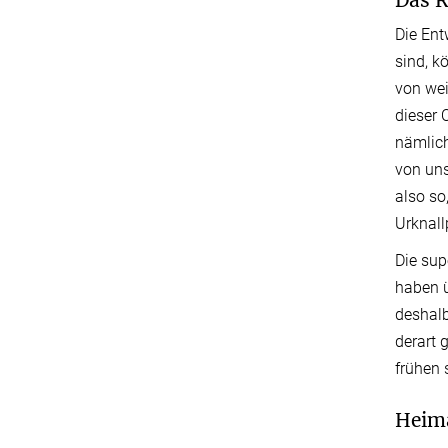
Die Ent
sind, k
von wei
dieser 
nämlich
von uns
also so
Urknal
Die sup
haben 
deshalb
derart 
frühen 
Heima