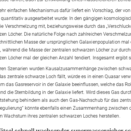
ehr einfachen Mechanismus dafür liefert ein Vorschlag, der v
quantitativ ausgearbeitet wurde: In den gängigen kosmologis
ie Verschmelzung mit, beziehungsweise durch das „Verschlucken
en Löcher. Die natürliche Folge nach zahlreichen Verschmelzun
hnittlichen Masse der ursprünglichen Galaxienpopulation ma
t, während die Masse der zentralen schwarzen Löcher zur durch
en Löcher mal der gleichen Anzahl tendiert. Insgesamt ergibt s
eren Szenarien wurden Kausalzusammenhänge zwischen schwa
das zentrale schwarze Loch fällt, würde es in einen Quasar ver
m das Gasreservoir in der Galaxie beeinflussen, welche das 
nd die Sternbildung in der Galaxie liefert. Wird dieses Gas du
tstehung behindern als auch den Gas-Nachschub für das zentra
regulierung“ könnte ebenfalls einen Zusammenhang zwischen d
 Wachstum ihres zentralen schwarzen Loches herstellen.
ätsel schnell wachsender supermassereicher s