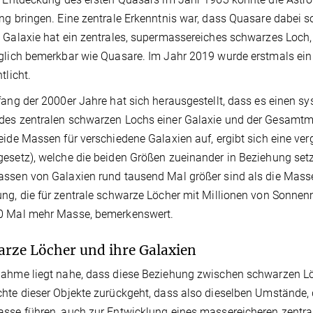
ng bringen. Eine zentrale Erkenntnis war, dass Quasare dabei s
 Galaxie hat ein zentrales, supermassereiches schwarzes Loch
glich bemerkbar wie Quasare. Im Jahr 2019 wurde erstmals ei
tlicht.
fang der 2000er Jahre hat sich herausgestellt, dass es eine
es zentralen schwarzen Lochs einer Galaxie und der Gesamtmas
eide Massen für verschiedene Galaxien auf, ergibt sich eine ver
esetz), welche die beiden Größen zueinander in Beziehung setzt
ssen von Galaxien rund tausend Mal größer sind als die Massen
ng, die für zentrale schwarze Löcher mit Millionen von Sonnen
0 Mal mehr Masse, bemerkenswert.
rze Löcher und ihre Galaxien
ahme liegt nahe, dass diese Beziehung zwischen schwarzen L
hte dieser Objekte zurückgeht, dass also dieselben Umstände, d
sse führen, auch zur Entwicklung eines massereicheren zentr