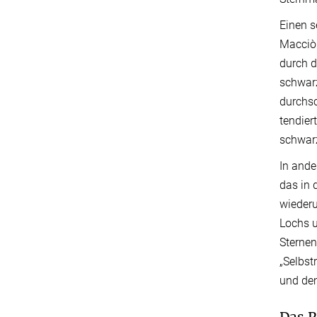
Einen s
Macciò 
durch d
schwarz
durchsc
tendier
schwarz
In and
das in 
wiederu
Lochs u
Sternen
„Selbst
und dem
Das R