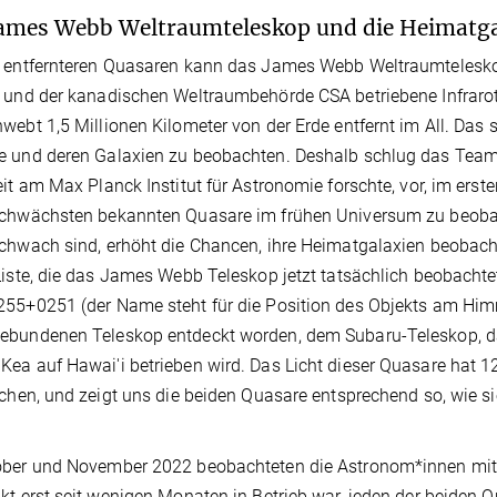
ames Webb Weltraumteleskop und die Heimatga
 entfernteren Quasaren kann das James Webb Weltraumteleskop
 und der kanadischen Weltraumbehörde CSA betriebene Infraro
webt 1,5 Millionen Kilometer von der Erde entfernt im All. Das 
 und deren Galaxien zu beobachten. Deshalb schlug das Team 
eit am Max Planck Institut für Astronomie forschte, vor, im ers
schwächsten bekannten Quasare im frühen Universum zu beoba
chwach sind, erhöht die Chancen, ihre Heimatgalaxien beobach
Liste, die das James Webb Teleskop jetzt tatsächlich beobach
55+0251 (der Name steht für die Position des Objekts am Him
ebundenen Teleskop entdeckt worden, dem Subaru-Teleskop, d
ea auf Hawai'i betrieben wird. Das Licht dieser Quasare hat 1
ichen, und zeigt uns die beiden Quasare entsprechend so, wie 
ober und November 2022 beobachteten die Astronom*innen mi
kt erst seit wenigen Monaten in Betrieb war, jeden der beiden 