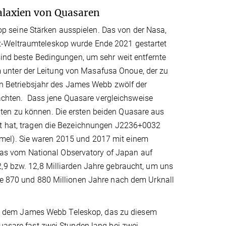
laxien von Quasaren
 seine Stärken ausspielen. Das von der Nasa,
t-Weltraumteleskop wurde Ende 2021 gestartet
sind beste Bedingungen, um sehr weit entfernte
unter der Leitung von Masafusa Onoue, der zu
ten Betriebsjahr des James Webb zwölf der
chten. Dass jene Quasare vergleichsweise
ten zu können. Die ersten beiden Quasare aus
tet hat, tragen die Bezeichnungen J2236+0032
mel). Sie waren 2015 und 2017 mit einem
as vom National Observatory of Japan auf
2,9 bzw. 12,8 Milliarden Jahre gebraucht, um uns
sie 870 und 880 Millionen Jahre nach dem Urknall
t dem James Webb Teleskop, das zu diesem
Quasare fast zwei Stunden lang bei zwei