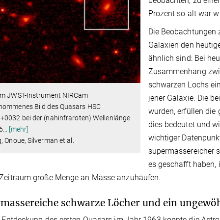
beobachten, zu eine
Prozent so alt war wi
Die Beobachtungen z
Galaxien den heutig
ähnlich sind: Bei heu
Zusammenhang zwis
schwarzen Lochs ein
em JWST-Instrument NIRCam
jener Galaxie. Die b
nommenes Bild des Quasars HSC
wurden, erfüllen die 
+0032 bei der (nahinfraroten) Wellenlänge
dies bedeutet und w
6
…
[mehr]
wichtiger Datenpunkt
, Onoue, Silverman et al.
supermassereicher s
es geschafft haben,
 Zeitraum große Menge an Masse anzuhäufen.
rmassereiche schwarze Löcher und ein ungew
r Entdeckung des ersten Quasars im Jahr 1963 konnte die Astro