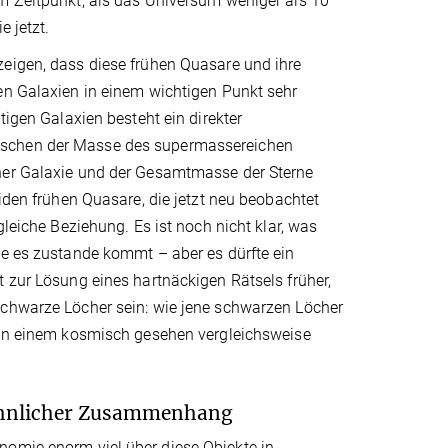
m Zeitpunkt, als das Universum weniger als 10
e jetzt.
eigen, dass diese frühen Quasare und ihre
en Galaxien in einem wichtigen Punkt sehr
tigen Galaxien besteht ein direkter
chen der Masse des supermassereichen
er Galaxie und der Gesamtmasse der Sterne
eiden frühen Quasare, die jetzt neu beobachtet
gleiche Beziehung. Es ist noch nicht klar, was
ie es zustande kommt – aber es dürfte ein
 zur Lösung eines hartnäckigen Rätsels früher,
chwarze Löcher sein: wie jene schwarzen Löcher
 in einem kosmisch gesehen vergleichsweise
öhnlicher Zusammenhang
nomie enorm viel über diese Objekte in