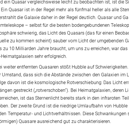
 ein Quasar vergleichsweise leicht zu beobachten ist, ist die 
 Ein Quasar ist in der Regel mehr als fünfmal heller als alle
rstrahlt die Galaxie daher in der Regel deutlich. Quasar und Ga
mteleskope – selbst für die besten bodengebundenen Teleskope
sphäre schwierig, das Licht des Quasars (das für einen Beobac
elle zu kommen scheint) sauber vom Licht der umgebenden Gal
is zu 10 Milliarden Jahre braucht, um uns zu erreichen, war d
Heimatgalaxien sehr erfolgreich.
i weiter entfernten Quasaren stößt Hubble auf Schwierigkeiten
r Umstand, dass sich die Abstände zwischen den Galaxien im 
lge davon ist die kosmologische Rotverschiebung: Das Licht en
ängen gestreckt („rotverschoben“). Bei Heimatgalaxien, deren L
erreichen, ist das Sternenlicht bereits stark in den infraroten 
ben. Der zweite Grund ist die niedrige Umlaufbahn von Hubble i
en Temperatur- und Lichtverhältnissen. Diese Schwankungen sc
örmigen) Quasare ausreichend gut zu charakterisieren.