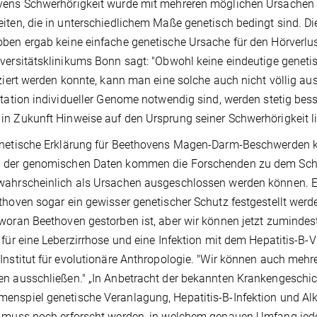
ens Schwerhörigkeit wurde mit mehreren möglichen Ursachen i
iten, die in unterschiedlichem Maße genetisch bedingt sind. D
ben ergab keine einfache genetische Ursache für den Hörverlus
versitätsklinikums Bonn sagt: "Obwohl keine eindeutige genet
iziert werden konnte, kann man eine solche auch nicht völlig aus
etation individueller Genome notwendig sind, werden stetig bes
n Zukunft Hinweise auf den Ursprung seiner Schwerhörigkeit lie
netische Erklärung für Beethovens Magen-Darm-Beschwerden ko
 der genomischen Daten kommen die Forschenden zu dem Schlu
wahrscheinlich als Ursachen ausgeschlossen werden können. 
thoven sogar ein gewisser genetischer Schutz festgestellt werde
woran Beethoven gestorben ist, aber wir können jetzt zumindes
 für eine Leberzirrhose und eine Infektion mit dem Hepatitis-B
Institut für evolutionäre Anthropologie. "Wir können auch mehr
n ausschließen." „In Anbetracht der bekannten Krankengeschich
nspiel genetische Veranlagung, Hepatitis-B-Infektion und A
 muss noch erforscht werden, in welchem genauen Umfang jeder e