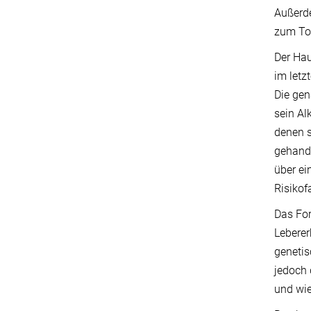
Außerde
zum Tod
Der Hau
im letz
Die gen
sein Al
denen 
gehande
über ei
Risikof
Das For
Lebere
genetis
jedoch 
und wie