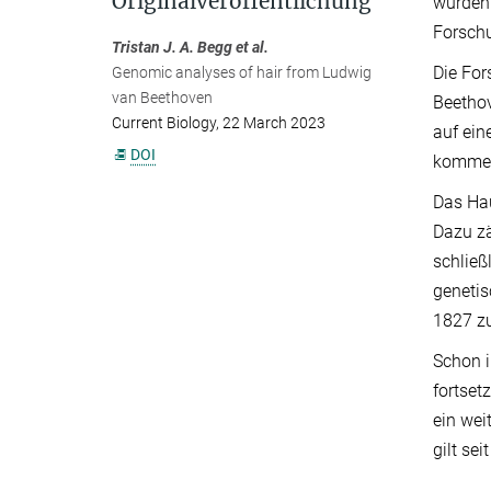
Originalveröffentlichung
wurden 
Forsch
Tristan J. A. Begg et al.
Die For
Genomic analyses of hair from Ludwig
van Beethoven
Beethov
Current Biology, 22 March 2023
auf ein
DOI
kommen 
Das Hau
Dazu zä
schließ
geneti
1827 zu
Schon i
fortset
ein wei
gilt se