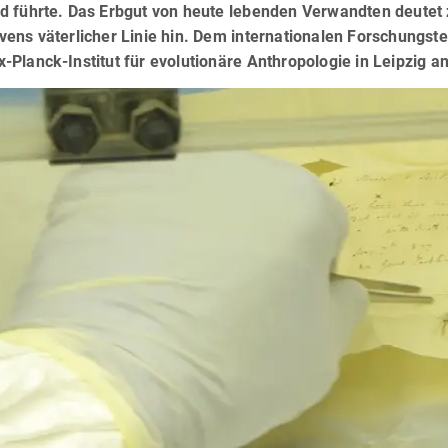
d führte. Das Erbgut von heute lebenden Verwandten deutet
vens väterlicher Linie hin. Dem internationalen Forschungs
Planck-Institut für evolutionäre Anthropologie in Leipzig an