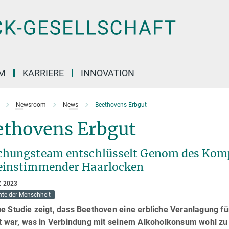
M
KARRIERE
INNOVATION
Newsroom
News
Beethovens Erbgut
ethovens Erbgut
chungsteam entschlüsselt Genom des Komp
einstimmender Haarlocken
Z 2023
hte der Menschheit
e Studie zeigt, dass Beethoven eine erbliche Veranlagung für
ert war, was in Verbindung mit seinem Alkoholkonsum wohl z