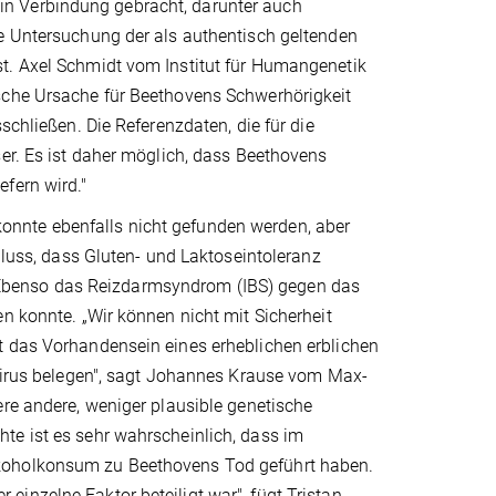
n Verbindung gebracht, darunter auch
ie Untersuchung der als authentisch geltenden
t. Axel Schmidt vom Institut für Humangenetik
ische Ursache für Beethovens Schwerhörigkeit
schließen. Die Referenzdaten, die für die
ser. Es ist daher möglich, dass Beethovens
fern wird."
nnte ebenfalls nicht gefunden werden, aber
ss, dass Gluten- und Laktoseintoleranz
Ebenso das Reizdarmsyndrom (IBS) gegen das
n konnte. „Wir können nicht mit Sicherheit
t das Vorhandensein eines erheblichen erblichen
-Virus belegen", sagt Johannes Krause vom Max-
ere andere, weniger plausible genetische
te ist es sehr wahrscheinlich, dass im
lkoholkonsum zu Beethovens Tod geführt haben.
inzelne Faktor beteiligt war", fügt Tristan