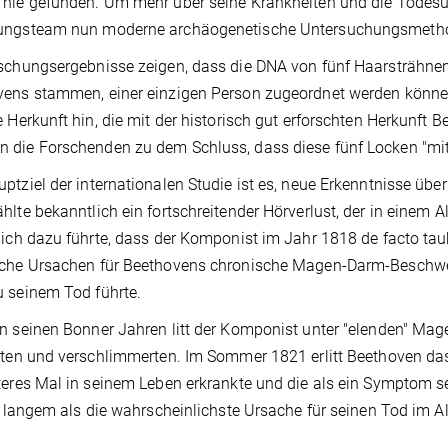
nie gefunden. Um mehr über seine Krankheiten und die Todesur
ungsteam nun moderne archäogenetische Untersuchungsmetho
schungsergebnisse zeigen, dass die DNA von fünf Haarsträhnen,
ens stammen, einer einzigen Person zugeordnet werden können
e Herkunft hin, die mit der historisch gut erforschten Herkunft
die Forschenden zu dem Schluss, dass diese fünf Locken "mit z
ptziel der internationalen Studie ist es, neue Erkenntnisse ü
hlte bekanntlich ein fortschreitender Hörverlust, der in einem 
lich dazu führte, dass der Komponist im Jahr 1818 de facto t
sche Ursachen für Beethovens chronische Magen-Darm-Beschwer
 seinem Tod führte.
n seinen Bonner Jahren litt der Komponist unter "elenden" Ma
zten und verschlimmerten. Im Sommer 1821 erlitt Beethoven das
teres Mal in seinem Leben erkrankte und die als ein Symptom se
it langem als die wahrscheinlichste Ursache für seinen Tod im A