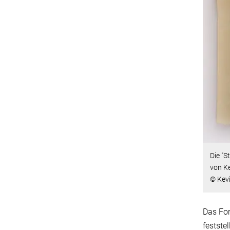
Die "S
von Ke
© Kev
Das Fo
festste