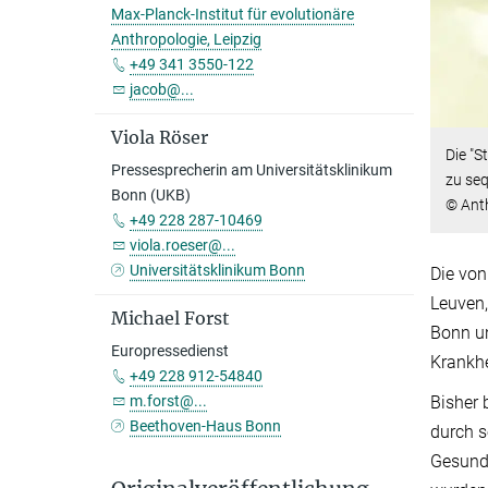
Max-Planck-Institut für evolutionäre
Anthropologie, Leipzig
+49 341 3550-122
jacob@...
Viola Röser
Die "
Pressesprecherin am Universitätsklinikum
zu seq
Bonn (UKB)
© Anth
+49 228 287-10469
viola.roeser@...
Universitätsklinikum Bonn
Die von
Leuven,
Michael Forst
Bonn un
Europressedienst
Krankh
+49 228 912-54840
Bisher 
m.forst@...
Beethoven-Haus Bonn
durch s
Gesund