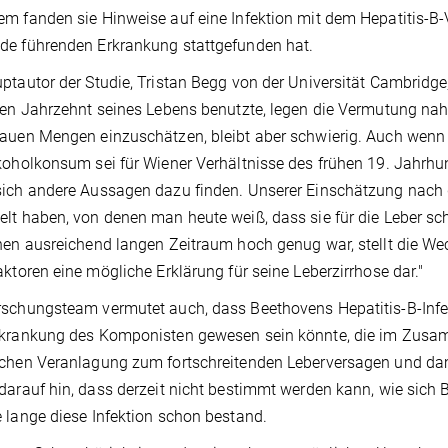
m fanden sie Hinweise auf eine Infektion mit dem Hepatitis-B-V
e führenden Erkrankung stattgefunden hat.
ptautor der Studie, Tristan Begg von der Universität Cambridge,
ten Jahrzehnt seines Lebens benutzte, legen die Vermutung nah
auen Mengen einzuschätzen, bleibt aber schwierig. Auch wenn 
koholkonsum sei für Wiener Verhältnisse des frühen 19. Jahrhu
sich andere Aussagen dazu finden. Unserer Einschätzung nach
lt haben, von denen man heute weiß, dass sie für die Leber 
nen ausreichend langen Zeitraum hoch genug war, stellt die W
aktoren eine mögliche Erklärung für seine Leberzirrhose dar."
schungsteam vermutet auch, dass Beethovens Hepatitis-B-Infek
rkrankung des Komponisten gewesen sein könnte, die im Zusa
chen Veranlagung zum fortschreitenden Leberversagen und da
darauf hin, dass derzeit nicht bestimmt werden kann, wie sich B
 lange diese Infektion schon bestand.