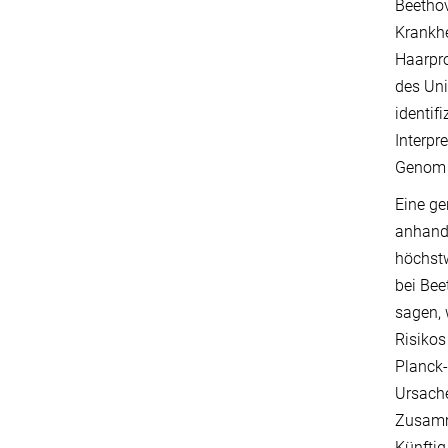
Beethov
Krankhe
Haarpro
des Uni
identif
Interpr
Genom i
Eine ge
anhand
höchst
bei Bee
sagen, 
Risikos
Planck-
Ursache
Zusamme
Künftig