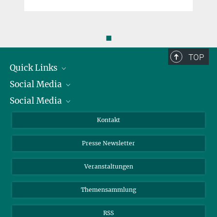
◼
TOP
Quick Links
Social Media
Präsident
Social Media
Zahlen und Fakten
Bluesky
Jahresbericht
Mastodon
Facebook
Kontakt
Einkauf
LinkedIn
Instagram
Presse Newsletter
Meldestelle Fehlverhalten
TikTok
YouTube
Netiquette
Veranstaltungen
Themensammlung
RSS