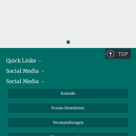
◼
TOP
Quick Links
Social Media
Präsident
Social Media
Zahlen und Fakten
Bluesky
Jahresbericht
Mastodon
Facebook
Kontakt
Einkauf
LinkedIn
Instagram
Presse Newsletter
Meldestelle Fehlverhalten
TikTok
YouTube
Netiquette
Veranstaltungen