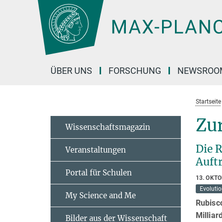
Hauptinhalt
ÜBER UNS
FORSCHUNG
NEWSROO
Startseite
Zur
Wissenschaftsmagazin
Die 
Veranstaltungen
Auft
Portal für Schulen
13. OKT
Evoluti
My Science and Me
Rubisco
Milliar
Bilder aus der Wissenschaft