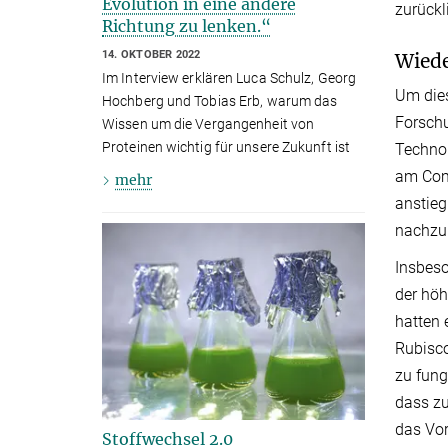
Evolution in eine andere
zurückl
Richtung zu lenken.“
14. OKTOBER 2022
Wiede
Im Interview erklären Luca Schulz, Georg
Um dies
Hochberg und Tobias Erb, warum das
Forschu
Wissen um die Vergangenheit von
Proteinen wichtig für unsere Zukunft ist
Technol
am Comp
mehr
anstieg
nachzub
Insbeso
der höh
hatten 
Rubisco
zu fung
dass zu
das Vor
Stoffwechsel 2.0