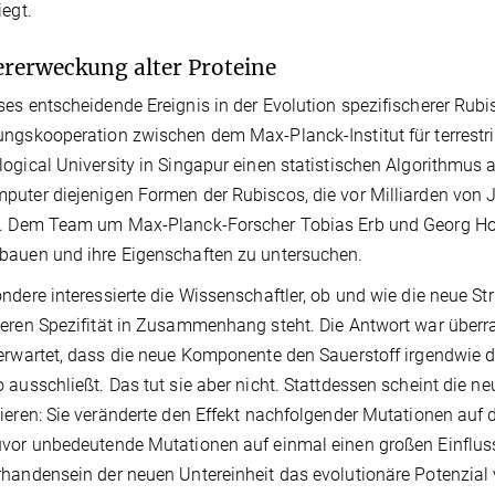
iegt.
rerweckung alter Proteine
es entscheidende Ereignis in der Evolution spezifischerer Rubi
ngskooperation zwischen dem Max-Planck-Institut für terrestr
ogical University in Singapur einen statistischen Algorithmus 
uter diejenigen Formen der Rubiscos, die vor Milliarden von Ja
. Dem Team um Max-Planck-Forscher Tobias Erb und Georg Hoch
auen und ihre Eigenschaften zu untersuchen.
ndere interessierte die Wissenschaftler, ob und wie die neue S
eren Spezifität in Zusammenhang steht. Die Antwort war überr
erwartet, dass die neue Komponente den Sauerstoff irgendwie 
 ausschließt. Das tut sie aber nicht. Stattdessen scheint die ne
ieren: Sie veränderte den Effekt nachfolgender Mutationen auf d
vor unbedeutende Mutationen auf einmal einen großen Einfluss a
handensein der neuen Untereinheit das evolutionäre Potenzial 