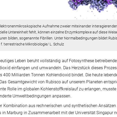
lektronenmikroskopische Aufnahme zweier miteinander interagierender 
ielle Untereinheit fehlt, können einzelne Enzymkomplexe auf diese Weis
uren bilden, sogenannte Fibrillen. Unter Normalbedingungen bildet Rubisc
f. terrestrische Mikrobiologie/ L. Schulz
eutiges Leben beruht vollständig auf Fotosynthese betreibend
ioxid einfangen und umwandeln. Das Herzstück dieses Prozess
s 400 Milliarden Tonnen Kohlendioxid bindet. Die heute lebe
Das Gesamtgewicht von Rubisco auf unserem Planeten entspri
te Rolle im globalen Kohlenstoffkreislauf zu erlangen, musste
änderte Umweltbedingungen anpassen.
er Kombination aus rechnerischen und synthetischen Ansätzen
ts in Marburg in Zusammenarbeit mit der Universität Singapur 