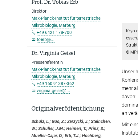
Prof. Dr. Tobias Erb
Direktor
Max-Planck-Institut für terrestrische
Mikrobiologie, Marburg
Kryo-e
+49 6421 178-700
essenz
toerb@...
Strukt
© MPI 
Dr. Virginia Geisel
Pressereferentin
Max-Planck-Institut für terrestrische
Unser h
Mikrobiologie, Marburg
Kohlend
+49 160 91387-362
mehr al
virginia.geisel@...
davon: 
dominan
Originalveröffentlichung
an ver
Schulz, L.; Guo, Z.; Zarzycki, J.; Steinchen,
Mit ein
W.; Schuller, J.M.; Heimerl, T.; Prinz, S.;
Institu
Mueller-Cajar, O.; Erb, T.J.; Hochberg,