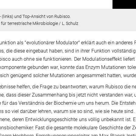
- (links) und Top-Ansicht von Rubisco.
für terrestrische Mikrobiologie / L. Schulz
unktion als "evolutionärer Modulator" erklärt auch ein anderes
s, die diese eingebaut haben, sind in ihrer Funktion vollständ
isco auch ohne sie funktionieren. Der Modulationseffekt liefert
komponente gebunden war, konnte das Enzym Mutationen toleri
sich genügend solcher Mutationen angesammelt hatten, wurde 
ebnisse helfen, die Frage zu beantworten, warum Rubisco die ne
e, dass dieser Zusammenhang bis jetzt nicht verstanden war, u
 für das Verständnis der Biochemie um uns herum. Die Entste
s so viel darüber lehren, warum sie so sind, wie sie heute sin
ne, deren Entwicklungsgeschichte uns völlig unbekannt ist. Es 
onsbiochemiker: Fast die gesamte molekulare Geschichte der Ze
 Georg Hochberg, Forschungsgruppenleiter am Max-Planck-Insti