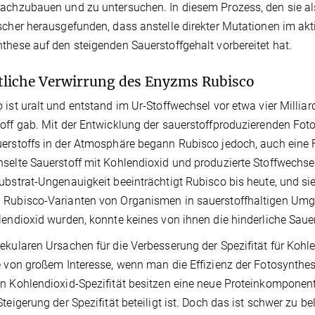
achzubauen und zu untersuchen. In diesem Prozess, den sie al
scher herausgefunden, dass anstelle direkter Mutationen im ak
these auf den steigenden Sauerstoffgehalt vorbereitet hat.
tliche Verwirrung des Enyzms Rubisco
 ist uralt und entstand im Ur-Stoffwechsel vor etwa vier Millia
off gab. Mit der Entwicklung der sauerstoffproduzierenden F
erstoffs in der Atmosphäre begann Rubisco jedoch, auch eine 
selte Sauerstoff mit Kohlendioxid und produzierte Stoffwechselpr
ubstrat-Ungenauigkeit beeinträchtigt Rubisco bis heute, und sie
Rubisco-Varianten von Organismen in sauerstoffhaltigen Umge
lendioxid wurden, konnte keines von ihnen die hinderliche Saue
ekularen Ursachen für die Verbesserung der Spezifität für Koh
e von großem Interesse, wenn man die Effizienz der Fotosynth
n Kohlendioxid-Spezifität besitzen eine neue Proteinkomponen
Steigerung der Spezifität beteiligt ist. Doch das ist schwer zu b