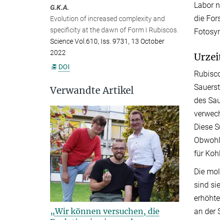
Labor n
G.K.A.
die For
Evolution of increased complexity and
specificity at the dawn of Form I Rubiscos.
Fotosyn
Science Vol.610, Iss. 9731, 13 October
2022
Urzei
DOI
Rubisco
Sauerst
Verwandte Artikel
des Sau
verwech
Diese S
Obwohl 
für Koh
Die mol
sind si
erhöhte
„Wir können versuchen, die
an der 