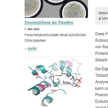
Seiten
© MPI 
Fotosynthese im Tropfen
7. MAI 2020
Diese F
Forschende entwickeln einen künstlichen
Rubisco
Chloroplasten
von Rub
mehr
Protein
Sobald 
Die Erg
Tatsach
Analyse
kann un
Phänome
Evoluti
erklärt