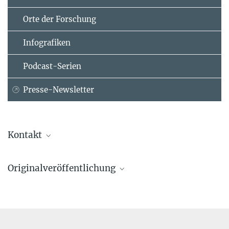
Orte der Forschung
Infografiken
Podcast-Serien
Presse-Newsletter
Kontakt
Taichi Suzuki, PhD
Originalveröffentlichung
Max-Planck-Institut für Biologie Tübingen, Tübingen
+49 7071 601-1321
Taichi A. Suzuki, J. Liam Fitzstevens, Victor T. Schmidt, Hagay Enav,
taichi.suzuki@...
Kelsey E. Huus, Mirabeau Mbong Ngwese, Anne Grießhammer, Anne
Pfleiderer, Bayode R. Adegbite, Jeannot F. Zinsou, Meral Esen,
Thirumalaisamy P. Velavan, Ayola A. Adegnika, Le Huu Song,