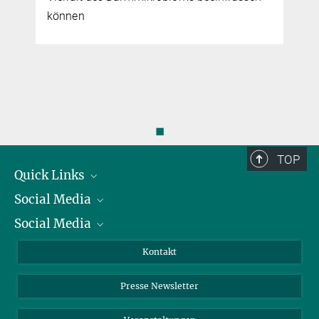
können
◼
TOP
Quick Links
Social Media
Präsident
Social Media
Zahlen und Fakten
Bluesky
Jahresbericht
Mastodon
Facebook
Kontakt
Einkauf
LinkedIn
Instagram
Presse Newsletter
Meldestelle Fehlverhalten
TikTok
YouTube
Netiquette