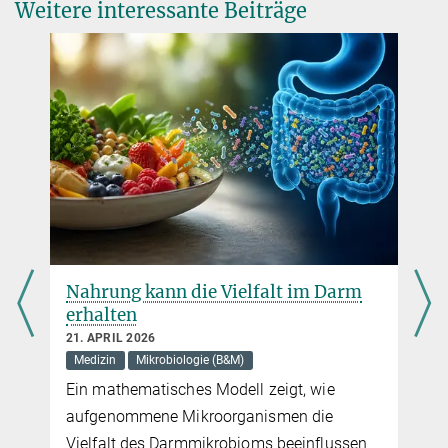
Weitere interessante Beiträge
Timothy D. Spector, Amanda L. Muehlbauer, Nina Marchi, Hyena
Kang, Lisa Maier, Ran Blekhman, Laure Ségurel, GwangPyo Ko,
Nicholas D. Youngblut, Peter Kremsner, Ruth E. Ley
Codiversification of gut microbiota with humans.
Science, Vol. 377, Issue 6612 (2022)
DOI
Nahrung kann die Vielfalt im Darm
erhalten
21. APRIL 2026
Medizin
Mikrobiologie (B&M)
Ein mathematisches Modell zeigt, wie
aufgenommene Mikroorganismen die
Vielfalt des Darmmikrobioms beeinflussen