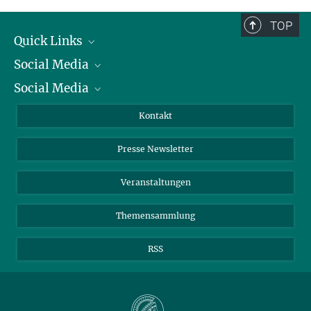
TOP
Quick Links
Social Media
Präsident
Social Media
Zahlen und Fakten
Bluesky
Jahresbericht
Mastodon
Facebook
Kontakt
Einkauf
LinkedIn
Instagram
Presse Newsletter
Meldestelle Fehlverhalten
TikTok
YouTube
Netiquette
Veranstaltungen
Themensammlung
RSS