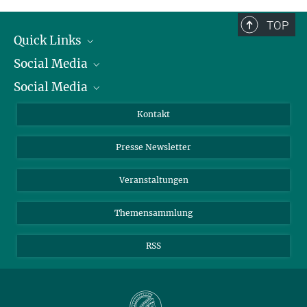
TOP
Quick Links
Social Media
Präsident
Social Media
Zahlen und Fakten
Bluesky
Jahresbericht
Mastodon
Facebook
Kontakt
Einkauf
LinkedIn
Instagram
Presse Newsletter
Meldestelle Fehlverhalten
TikTok
YouTube
Netiquette
Veranstaltungen
Themensammlung
RSS