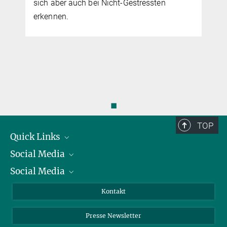
sich aber auch bei Nicht-Gestressten
erkennen.
◼
TOP
Quick Links
Social Media
Präsident
Social Media
Zahlen und Fakten
Bluesky
Jahresbericht
Mastodon
Facebook
Kontakt
Einkauf
LinkedIn
Instagram
Presse Newsletter
Meldestelle Fehlverhalten
TikTok
YouTube