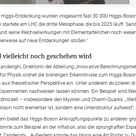
r Higgs-Entdeckung wurden insgesamt fast 30.000 Higgs-Bosone
startete am LHC die dritte Messphase, die bis 2025 läuft. San
nd seine Wechselwirkungen mit Elementarteilchen noch wesent
herweise auf neue Entdeckungen stoßen.“
nd vielleicht noch geschehen wird
Zanderighi, Direktorin der Abteilung „Innovative Berechnungsm
t für Physik ordnet die bisherigen Erkenntnisse zum Higgs-Bo
 aus theoretischer Perspektive ein. Unter anderem skizzieren d
Experimenten nachweisen lassen könnten. Ein Beispiel sind Wec
rdmodell – insbesondere den Myonen und Charm-Quarks. „Weit
oson nicht elementar ist, sondern eine Unterstruktur aufweist“,
m bietet das Higgs-Boson Anknüpfungspunkte zu anderen große
önnte zum Beispiel an der Inflation, also der sprunghaften Expa
rt Zanderighi. „Außerdem könnte das Higgs eine Art Portal zu D