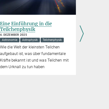
Eine Einführung in die
Max Pla
Teilchenphysik
eröffnet
4. DEZEMBER 2025
4. SEPTEMBE
Astronomie
Astrophysik
Teilchenphysik
International
Wie die Welt der kleinsten Teilchen
Forschende
aufgebaut ist, was über fundamentale
und den US
Kräfte bekannt ist und was Teilchen mit
um Geheim
dem Urknall zu tun haben
Aufbau des
entschlüss