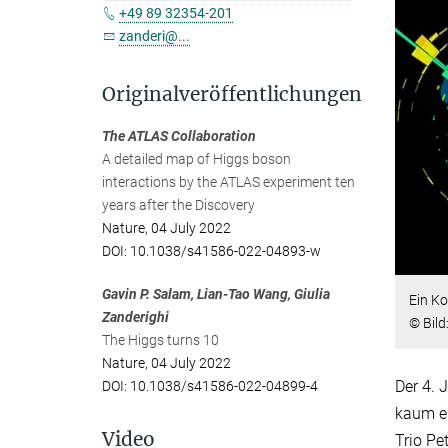
+49 89 32354-201
zanderi@...
Originalveröffentlichungen
The ATLAS Collaboration
A detailed map of Higgs boson
interactions by the ATLAS experiment ten
years after the Discovery
Nature, 04 July 2022
DOI: 10.1038/s41586-022-04893-w
Gavin P. Salam, Lian-Tao Wang, Giulia
Ein Ko
Zanderighi
© Bil
The Higgs turns 10
Nature, 04 July 2022
Der 4. 
DOI: 10.1038/s41586-022-04899-4
kaum ei
Video
Trio Pe