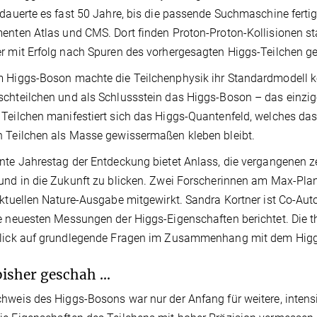
 dauerte es fast 50 Jahre, bis die passende Suchmaschine ferti
enten Atlas und CMS. Dort finden Proton-Proton-Kollisionen st
r mit Erfolg nach Spuren des vorhergesagten Higgs-Teilchen 
 Higgs-Boson machte die Teilchenphysik ihr Standardmodell kom
chteilchen und als Schlussstein das Higgs-Boson – das einzige
Teilchen manifestiert sich das Higgs-Quantenfeld, welches das 
 Teilchen als Masse gewissermaßen kleben bleibt.
nte Jahrestag der Entdeckung bietet Anlass, die vergangenen 
und in die Zukunft zu blicken. Zwei Forscherinnen am Max-Plan
aktuellen Nature-Ausgabe mitgewirkt. Sandra Kortner ist Co-Auto
e neuesten Messungen der Higgs-Eigenschaften berichtet. Die th
Blick auf grundlegende Fragen im Zusammenhang mit dem Hig
isher geschah ...
hweis des Higgs-Bosons war nur der Anfang für weitere, intensi