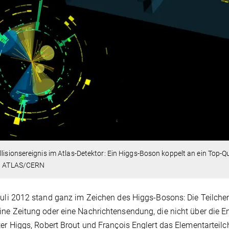
llisionsereignis im Atlas-Detektor: Ein Higgs-Boson koppelt an ein Top-Q
d: ATLAS/CERN
Juli 2012 stand ganz im Zeichen des Higgs-Bosons: Die Teilchen
ne Zeitung oder eine Nachrichtensendung, die nicht über die 
ter Higgs, Robert Brout und François Englert das Elementarteil