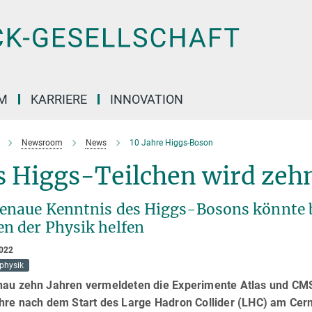
M
KARRIERE
INNOVATION
Newsroom
News
10 Jahre Higgs-Boson
s Higgs-Teilchen wird zeh
genaue Kenntnis des Higgs-Bosons könnte b
en der Physik helfen
2022
nphysik
nau zehn Jahren vermeldeten die Experimente Atlas und CMS
ahre nach dem Start des Large Hadron Collider (LHC) am Cern