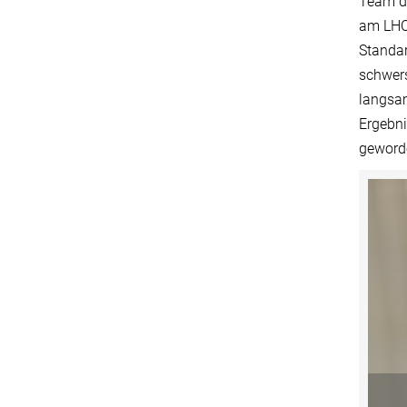
Team di
am LHC 
Standar
schwers
langsam
Ergebni
geworde