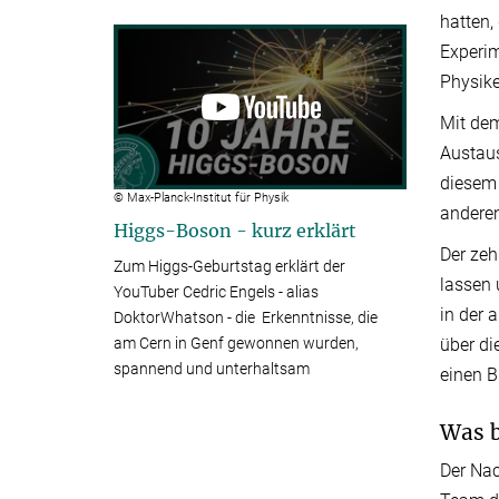
hatten,
Experim
Physike
Mit dem
Austaus
diesem 
© Max-Planck-Institut für Physik
anderen
Higgs-Boson - kurz erklärt
Der zeh
Zum Higgs-Geburtstag erklärt der
lassen 
YouTuber Cedric Engels - alias
in der 
DoktorWhatson - die Erkenntnisse, die
am Cern in Genf gewonnen wurden,
über di
spannend und unterhaltsam
einen 
Was b
Der Nac