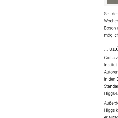
Seit de
Wochen 
Boson u
möglic
... u
Giulia 
Institu
Autoren
in den 
Standa
Higgs-B
Außerde
Higgs k
erläute