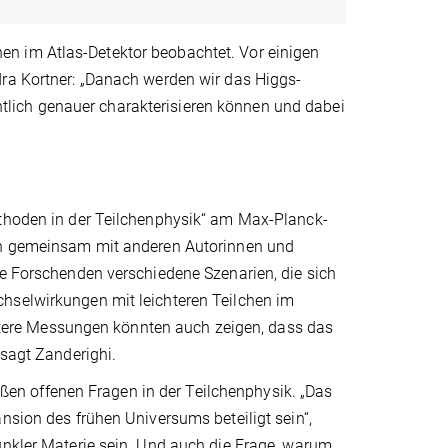
n im Atlas-Detektor beobachtet. Vor einigen
dra Kortner: „Danach werden wir das Higgs-
lich genauer charakterisieren können und dabei
ethoden in der Teilchenphysik“ am Max-Planck-
son gemeinsam mit anderen Autorinnen und
ie Forschenden verschiedene Szenarien, die sich
hselwirkungen mit leichteren Teilchen im
ere Messungen könnten auch zeigen, dass das
 sagt Zanderighi.
n offenen Fragen in der Teilchenphysik. „Das
nsion des frühen Universums beteiligt sein“,
unkler Materie sein. Und auch die Frage, warum