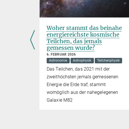
Woher stammt das beinahe
ik über
energiereichste kosmische
Teilchen, das jemals
gemessen wurde?
6. FEBRUAR 2026
Astronomie
Astrophysik
Teilchenphysik
enter
Das Teilchen, das 2021 mit der
zweithöchsten jemals gemessenen
ind und
Energie die Erde traf, stammt
ntimaterie
womöglich aus der nahegelegenen
Galaxie M82