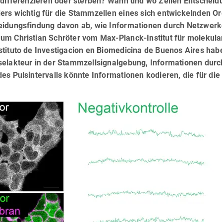
 differenzieren oder sterben? Wann und wo Zellen Entscheidu
ers wichtig für die Stammzellen eines sich entwickelnden O
eidungsfindung davon ab, wie Informationen durch Netzwerke
um Christian Schröter vom Max-Planck-Institut für molekular
tituto de Investigacion en Biomedicina de Buenos Aires habe
elakteur in der Stammzellsignalgebung, Informationen durch 
es Pulsintervalls könnte Informationen kodieren, die für di