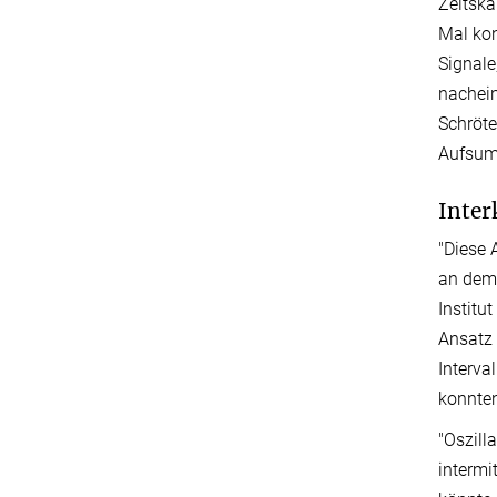
Zeitska
Mal kon
Signale
nachein
Schröte
Aufsumm
Inter
"Diese 
an dem 
Institu
Ansatz 
Interva
konnten
"Oszill
intermi