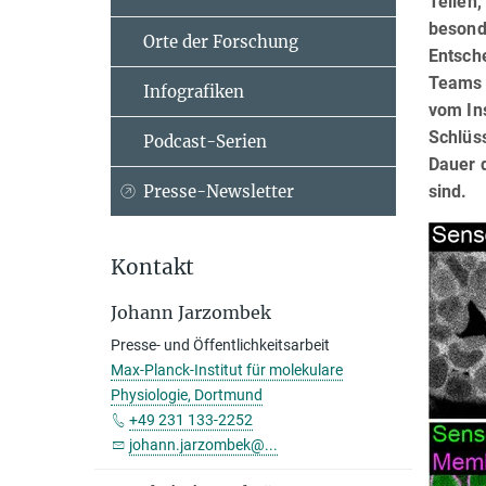
Teilen,
besond
Orte der Forschung
Entsch
Teams 
Infografiken
vom Ins
Schlüss
Podcast-Serien
Dauer d
sind.
Presse-Newsletter
Kontakt
Johann Jarzombek
Presse- und Öffentlichkeitsarbeit
Max-Planck-Institut für molekulare
Physiologie, Dortmund
+49 231 133-2252
johann.jarzombek@...