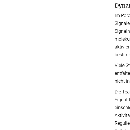
Dynam
Im Para
Signale
Signaln
molekul
aktivie
bestimm
Viele S
entfalt
nicht i
Die Tea
Signald
einschl
Aktivit
Regulie