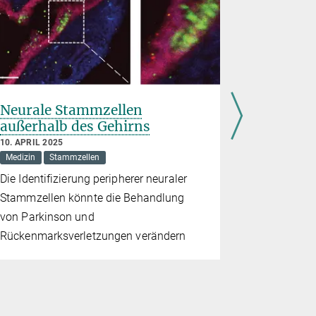
Neurale Stammzellen
Der Urs
außerhalb des Gehirns
Stammze
10. APRIL 2025
15. NOVEMBE
Medizin
Stammzellen
Evolution
Die Identifizierung peripherer neuraler
Proteine zu
Stammzellen könnte die Behandlung
Stammzellen
von Parkinson und
Tierreich s
Rückenmarksverletzungen verändern