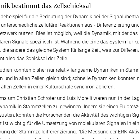
ik bestimmt das Zellschicksal
debeispiel für die Bedeutung der Dynamik bei der Signalübert
 unterschiedliche zelluläre Reaktionen aus - Differenzierung u
etzwerk nutzen. Dies ist möglich, weil die Dynamik, mit der das 
aren Signale spezifisch ist: Während die eine das System für ku
rt die andere das gleiche System für lange Zeit, was zur Differ
t also das Schicksal der Zelle.
tudien konnten bisher nur relativ langsame Dynamiken in Stamm
en und in allen Zellen gleich sind; schnelle Dynamiken konnten
n allen Zellen in einer Kulturschale synchron abliefen.
ms um Christian Schröter und Luis Morelli waren nun in der Lag
ynamik in Stammzellen zu gewinnen. Indem sie einen Fluores
eusten, konnten die Forschenden die Aktivität des wichtigen Si
ät ist wichtig für die Umsetzung von molekularen Signalen in ei
rung der Stammzelldifferenzierung. "Die Messung der ERK-Aktiv