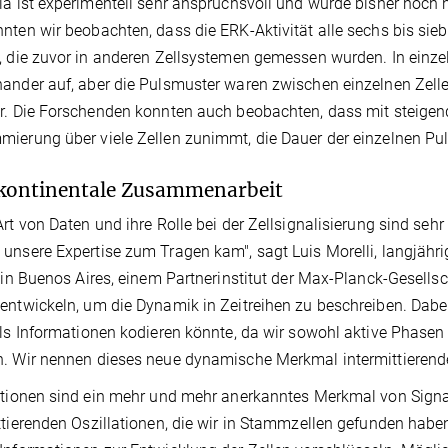
la ist experimentell sehr anspruchsvoll und wurde bisher noch 
nten wir beobachten, dass die ERK-Aktivität alle sechs bis sieb
, die zuvor in anderen Zellsystemen gemessen wurden. In einzel
ander auf, aber die Pulsmuster waren zwischen einzelnen Zellen
r. Die Forschenden konnten auch beobachten, dass mit steigen
ierung über viele Zellen zunimmt, die Dauer der einzelnen Pul
kontinentale Zusammenarbeit
Art von Daten und ihre Rolle bei der Zellsignalisierung sind sehr
unsere Expertise zum Tragen kam", sagt Luis Morelli, langjähr
t in Buenos Aires, einem Partnerinstitut der Max-Planck-Gesells
entwickeln, um die Dynamik in Zeitreihen zu beschreiben. Dabei
lls Informationen kodieren könnte, da wir sowohl aktive Phase
. Wir nennen dieses neue dynamische Merkmal intermittierend
ationen sind ein mehr und mehr anerkanntes Merkmal von Signa
ttierenden Oszillationen, die wir in Stammzellen gefunden haben