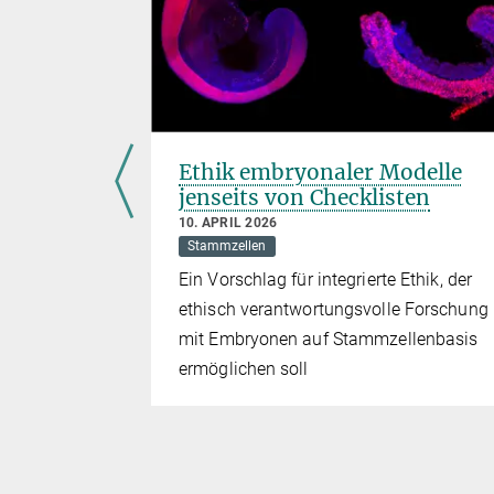
odell
Ethik embryonaler Modelle
jenseits von Checklisten
10. APRIL 2026
ammzellen
Stammzellen
lche
Ein Vorschlag für integrierte Ethik, der
efäßbildung
ethisch verantwortungsvolle Forschung
mit Embryonen auf Stammzellenbasis
ermöglichen soll