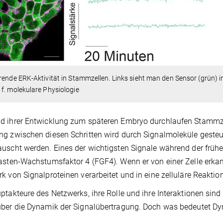
rende ERK-Aktivität in Stammzellen. Links sieht man den Sensor (grün) in 
f. molekulare Physiologie
 ihrer Entwicklung zum späteren Embryo durchlaufen Stammzel
g zwischen diesen Schritten wird durch Signalmoleküle gesteu
uscht werden. Eines der wichtigsten Signale während der frühe
asten-Wachstumsfaktor 4 (FGF4). Wenn er von einer Zelle erkan
k von Signalproteinen verarbeitet und in eine zelluläre Reakti
ptakteure des Netzwerks, ihre Rolle und ihre Interaktionen sin
ber die Dynamik der Signalübertragung. Doch was bedeutet Dyn