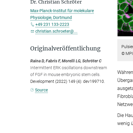
Dr. Christian Schröter
Max-Planck-Institut für molekulare
Physiologie, Dortmund
+49 231 133-2223
christian.schroeter@...
Pulsie
Originalveröffentlichung
© MPI 
Raina D, Fabris F, Morelli LG, Schröter C
Intermittent ERK oscillations downstream
Während
of FGF in mouse embryonic stem cells.
Übergan
Development (2022) 149 (4): dev199710.
ausgeta
Source
Fibrobl
Netzwer
Die Hau
wenig ü