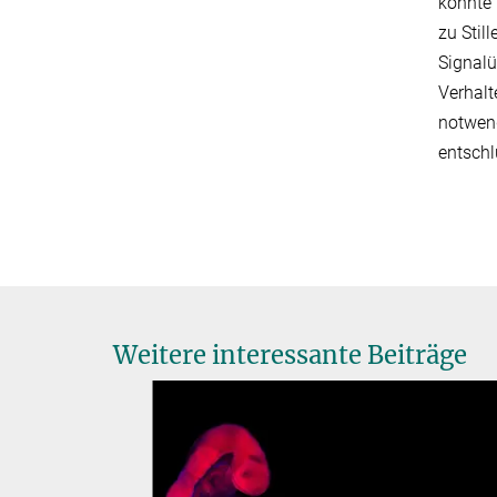
könnte 
zu Stil
Signalü
Verhalt
notwend
entschl
Weitere interessante Beiträge