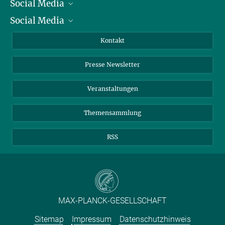
Social Media
Präsident
Social Media
Zahlen und Fakten
Bluesky
Jahresbericht
Mastodon
Facebook
Kontakt
Einkauf
LinkedIn
Instagram
Presse Newsletter
Meldestelle Fehlverhalten
TikTok
YouTube
Netiquette
Veranstaltungen
Themensammlung
RSS
MAX-PLANCK-GESELLSCHAFT
Sitemap
Impressum
Datenschutzhinweis