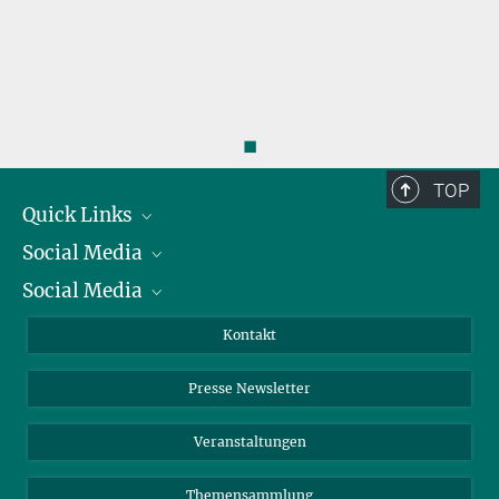
◼
TOP
Quick Links
Social Media
Präsident
Social Media
Zahlen und Fakten
Bluesky
Jahresbericht
Mastodon
Facebook
Kontakt
Einkauf
LinkedIn
Instagram
Presse Newsletter
Meldestelle Fehlverhalten
TikTok
YouTube
Netiquette
Veranstaltungen
Themensammlung