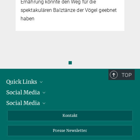
Ernährung könnte den Weg für die
spektakulären Balztänze der Vögel geebnet
haben
◼
TOP
Quick Links
Social Media
Präsident
Social Media
Zahlen und Fakten
Bluesky
Jahresbericht
Mastodon
Facebook
Kontakt
Einkauf
LinkedIn
Instagram
Presse Newsletter
Meldestelle Fehlverhalten
TikTok
YouTube