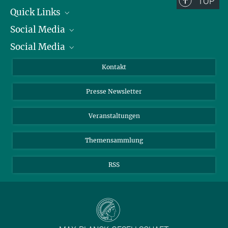
TOP
Quick Links
Social Media
Präsident
Social Media
Zahlen und Fakten
Bluesky
Jahresbericht
Mastodon
Facebook
Kontakt
Einkauf
LinkedIn
Instagram
Presse Newsletter
Meldestelle Fehlverhalten
TikTok
YouTube
Netiquette
Veranstaltungen
Themensammlung
RSS